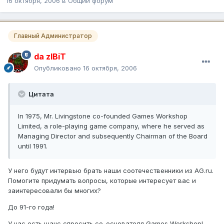
16 октября, 2006
в
Общий форум
Главный Администратор
da zIBiT
Опубликовано
16 октября, 2006
Цитата
In 1975, Mr. Livingstone co-founded Games Workshop
Limited, a role-playing game company, where he served as
Managing Director and subsequently Chairman of the Board
until 1991.
У него будут интервью брать наши соотечественники из AG.ru.
Помогите придумать вопросы, которые интересует вас и
заинтересовали бы многих?
До 91-го года!
У нас есть шанс спросить со-основателя Games Workshop!