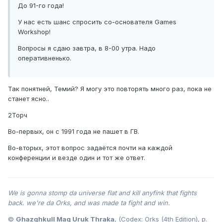
До 91-го года!
У нас есть шанс спросить со-основателя Games
Workshop!
Вопросы я сдаю завтра, в 8-00 утра. Надо
оперативненько.
Так понятней, Темий? Я могу это повторять много раз, пока не
станет ясно..
2Торч
Во-первых, он с 1991 года не пашет в ГВ.
Во-вторых, этот вопрос задаётся почти на каждой
конференции и везде один и тот же ответ.
We is gonna stomp da universe flat and kill anyfink that fights
back. we're da Orks, and was made ta fight and win.
©
Ghazghkull Mag Uruk Thraka
, (Codex: Orks (4th Edition), p.