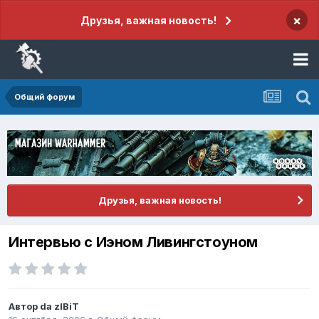
×
Друзья, важная новость!
Общий форум
Друзья, важная новость!
Интервью с Иэном Ливингстоуном
Автор
da zIBiT