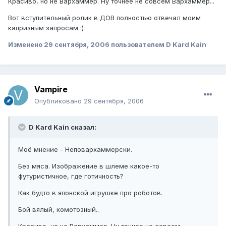
Красиво, но не Вархаммер. Ну точнее не совсем Вархаммер...
Вот вступительный ролик в ДОВ полностью отвечал моим
капризным запросам :)
Изменено
29 сентября, 2006
пользователем D Kard Kain
Vampire
Опубликовано
29 сентября, 2006
D Kard Kain сказал:
Моё мнение - Неповархаммерски.
Без мяса. Изображение в шлеме какое-то
футуристичное, где готичность?
Как будто в японской игрушке про роботов.
Бой вялый, комотозный..
Красиво, но не Вархаммер. Ну точнее не совсем