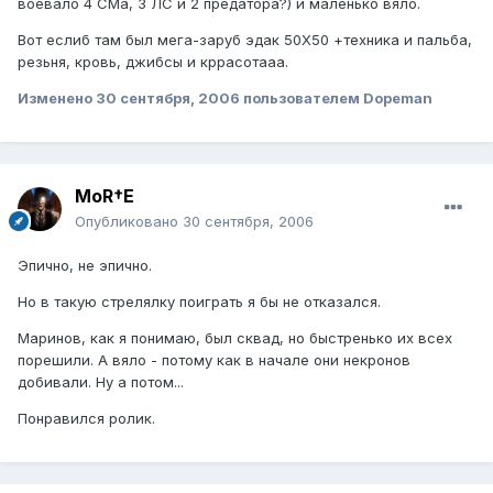
воевало 4 СМа, 3 ЛС и 2 предатора?) и маленько вяло.
Вот еслиб там был мега-заруб эдак 50Х50 +техника и пальба,
резьня, кровь, джибсы и кррасотааа.
Изменено
30 сентября, 2006
пользователем Dopeman
MoR†E
Опубликовано
30 сентября, 2006
Эпично, не эпично.
Но в такую стрелялку поиграть я бы не отказался.
Маринов, как я понимаю, был сквад, но быстренько их всех
порешили. А вяло - потому как в начале они некронов
добивали. Ну а потом...
Понравился ролик.