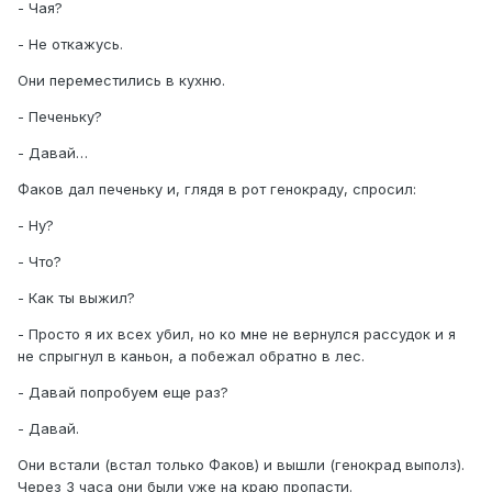
- Чая?
- Не откажусь.
Они переместились в кухню.
- Печеньку?
- Давай…
Факов дал печеньку и, глядя в рот генокраду, спросил:
- Ну?
- Что?
- Как ты выжил?
- Просто я их всех убил, но ко мне не вернулся рассудок и я
не спрыгнул в каньон, а побежал обратно в лес.
- Давай попробуем еще раз?
- Давай.
Они встали (встал только Факов) и вышли (генокрад выполз).
Через 3 часа они были уже на краю пропасти.