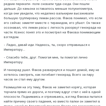
редкие перекати- поле сновали туда-сюда. Они пошли
дальше. До каньона оставалось меньше полукилометра,
когда они увидели, что недалеко валькирии высаживали
большую группировку леман рассов. Факов понимал, что если
его сейчас заметят вместе с тиранидом, его убьют. Он также
осознавал, что леман расы с легкость разорвут генокрада на
части. Ксенос понял это и посмотрел на Факова понимающим
взглядом.
- Ладно, давай иди. Надеюсь, ты, скоро отправишься к
Императору…
- Спасибо тебе, друг. Помогая мне, ты помогал лично
Императору.
И генокрад ушел. Факов развернулся и пошел домой, ему не
хотелось смотреть, как погибает генокрад. Всего за пару
часов он стал ему другом.
Размышляя на эту тему, Факов не заметил корягу, которая
торчала прямо из дороги, и поэтому вдруг стал с ней в одной
плоскости. Поднимаясь и отряхиваясь, взгляд Факова пытался
найти причину своего падения, но вместо палки он заметил в
траве, какой то блестящий предмет. После его рассмотрения