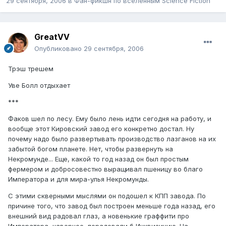
29 сентября, 2006
в
Фан-фикшн по вселенным Science Fiction
GreatVV
Опубликовано
29 сентября, 2006
Трэш трешем
Уве Болл отдыхает
***
Факов шел по лесу. Ему было лень идти сегодня на работу, и
вообще этот Кировский завод его конкретно достал. Ну
почему надо было развертывать производство лазганов на их
забытой богом планете. Нет, чтобы развернуть на
Некромунде... Еще, какой то год назад он был простым
фермером и добросовестно выращивал пшеницу во благо
Императора и для мира-улья Некромунды.
С этими скверными мыслями он подошел к КПП завода. По
причине того, что завод был построен меньше года назад, его
внешний вид радовал глаз, а новенькие граффити про
Императора, наверное, порадовали б Инквизицию. На