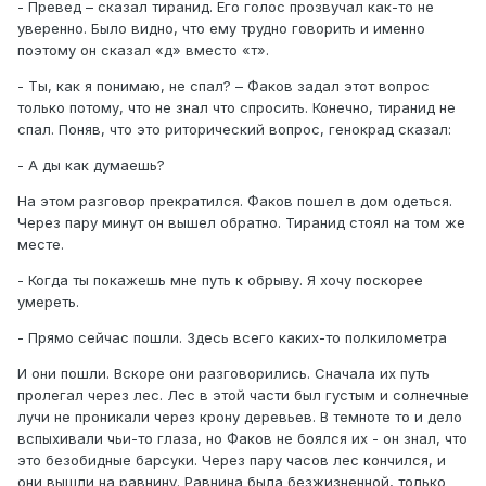
- Превед – сказал тиранид. Его голос прозвучал как-то не
уверенно. Было видно, что ему трудно говорить и именно
поэтому он сказал «д» вместо «т».
- Ты, как я понимаю, не спал? – Факов задал этот вопрос
только потому, что не знал что спросить. Конечно, тиранид не
спал. Поняв, что это риторический вопрос, генокрад сказал:
- А ды как думаешь?
На этом разговор прекратился. Факов пошел в дом одеться.
Через пару минут он вышел обратно. Тиранид стоял на том же
месте.
- Когда ты покажешь мне путь к обрыву. Я хочу поскорее
умереть.
- Прямо сейчас пошли. Здесь всего каких-то полкилометра
И они пошли. Вскоре они разговорились. Сначала их путь
пролегал через лес. Лес в этой части был густым и солнечные
лучи не проникали через крону деревьев. В темноте то и дело
вспыхивали чьи-то глаза, но Факов не боялся их - он знал, что
это безобидные барсуки. Через пару часов лес кончился, и
они вышли на равнину. Равнина была безжизненной, только