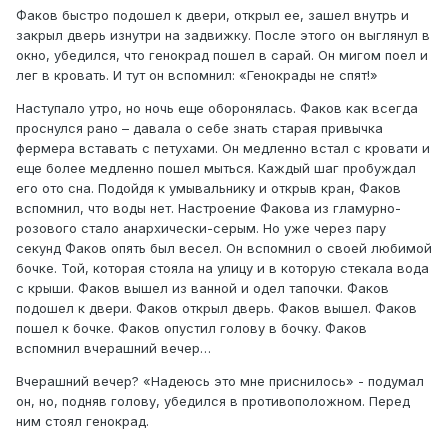
Факов быстро подошел к двери, открыл ее, зашел внутрь и
закрыл дверь изнутри на задвижку. После этого он выглянул в
окно, убедился, что генокрад пошел в сарай. Он мигом поел и
лег в кровать. И тут он вспомнил: «Генокрады не спят!»
Наступало утро, но ночь еще оборонялась. Факов как всегда
проснулся рано – давала о себе знать старая привычка
фермера вставать с петухами. Он медленно встал с кровати и
еще более медленно пошел мыться. Каждый шаг пробуждал
его ото сна. Подойдя к умывальнику и открыв кран, Факов
вспомнил, что воды нет. Настроение Факова из гламурно-
розового стало анархически-серым. Но уже через пару
секунд Факов опять был весел. Он вспомнил о своей любимой
бочке. Той, которая стояла на улицу и в которую стекала вода
с крыши. Факов вышел из ванной и одел тапочки. Факов
подошел к двери. Факов открыл дверь. Факов вышел. Факов
пошел к бочке. Факов опустил голову в бочку. Факов
вспомнил вчерашний вечер…
Вчерашний вечер? «Надеюсь это мне приснилось» - подумал
он, но, подняв голову, убедился в противоположном. Перед
ним стоял генокрад.