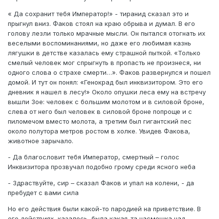
« Да сохранит тебя Император!» - тиранид сказал это и
прыгнул вниз. Факов стоял на краю обрыва и думал. В его
голову лезли только мрачные мысли. Он пытался отогнать их
веселыми воспоминаниями, но даже его любимая казнь
лягушки в детстве казалась ему страшной пыткой. «Только
смелый человек мог спрыгнуть в пропасть не произнеся, ни
одного слова о страхе смерти…». Факов развернулся и пошел
домой. И тут он понял: «Генокрад был инквизитором. Это его
дневник я нашел в лесу!» Около опушки леса ему на встречу
вышли 3ое: человек с большим молотом и в силовой броне,
слева от него был человек в силовой броне попроще и с
пиломечом вместо молота, а третим был гигантский пес
около полутора метров ростом в холке. Увидев Факова,
животное зарычало.
- Да благословит тебя Император, смертный – голос
Инквизитора прозвучал подобно грому среди ясного неба
- Здраствуйте, сир – сказал Факов и упал на колени, - да
пребудет с вами сила
Но его действия были какой-то пародией на приветствие. В
его действиях, казалось, была какая-та насмешка над