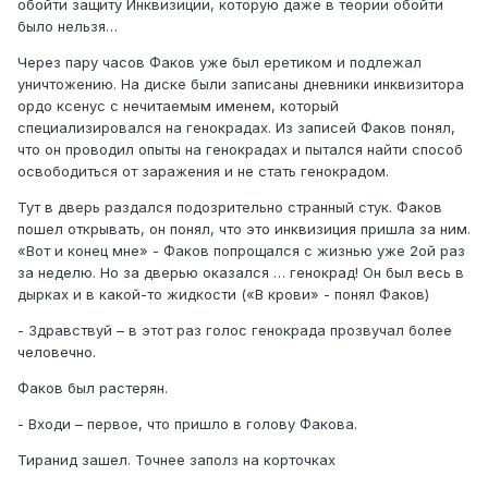
обойти защиту Инквизиции, которую даже в теории обойти
было нельзя…
Через пару часов Факов уже был еретиком и подлежал
уничтожению. На диске были записаны дневники инквизитора
ордо ксенус с нечитаемым именем, который
специализировался на генокрадах. Из записей Факов понял,
что он проводил опыты на генокрадах и пытался найти способ
освободиться от заражения и не стать генокрадом.
Тут в дверь раздался подозрительно странный стук. Факов
пошел открывать, он понял, что это инквизиция пришла за ним.
«Вот и конец мне» - Факов попрощался с жизнью уже 2ой раз
за неделю. Но за дверью оказался … генокрад! Он был весь в
дырках и в какой-то жидкости («В крови» - понял Факов)
- Здравствуй – в этот раз голос генокрада прозвучал более
человечно.
Факов был растерян.
- Входи – первое, что пришло в голову Факова.
Тиранид зашел. Точнее заполз на корточках