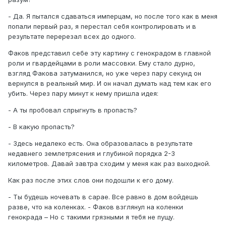
- Да. Я пытался сдаваться имперцам, но после того как в меня
попали первый раз, я перестал себя контролировать и в
результате перерезал всех до одного.
Факов представил себе эту картину с генокрадом в главной
роли и гвардейцами в роли массовки. Ему стало дурно,
взгляд Факова затуманился, но уже через пару секунд он
вернулся в реальный мир. И он начал думать над тем как его
убить. Через пару минут к нему пришла идея:
- А ты пробовал спрыгнуть в пропасть?
- В какую пропасть?
- Здесь недалеко есть. Она образовалась в результате
недавнего землетрясения и глубиной порядка 2-3
километров. Давай завтра сходим у меня как раз выходной.
Как раз после этих слов они подошли к его дому.
- Ты будешь ночевать в сарае. Все равно в дом войдешь
разве, что на коленках. - Факов взглянул на коленки
генокрада – Но с такими грязными я тебя не пущу.