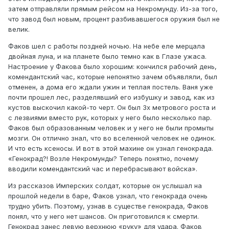
затем отправляли прямым рейсом на Некромунду. Из-за того,
что завод был новым, процент разбивавшегося оружия был не
велик.
Факов шел с работы поздней ночью. На небе еле мерцала
двойная луна, и на планете было темно как в Глазе ужаса.
Настроение у Факова было хорошим: кончился рабочий день,
комендантский час, которые непонятно зачем объявляли, был
отменен, а дома его ждали ужин и теплая постель. Ваня уже
почти прошел лес, разделявший его избушку и завод, как из
кустов выскочил какой-то черт. Он был 3х метрового роста и
с лезвиями вместо рук, которых у него было несколько пар.
Факов был образованным человек и у него не были промыты
мозги. Он отлично знал, что во вселенной человек не одинок.
И что есть ксеносы. И вот в этой махине он узнал генокрада.
«Генокрад?! Возле Некромунды? Теперь понятно, почему
вводили комендантский час и перебрасывают войска».
Из рассказов Имперских солдат, которые он услышал на
прошлой недели в баре, Факов узнал, что генокрада очень
трудно убить. Поэтому, узнав в существе генокрада, Факов
понял, что у него нет шансов. Он приготовился к смерти.
Генокрад занес левую верхнюю «руку» для удара. Факов