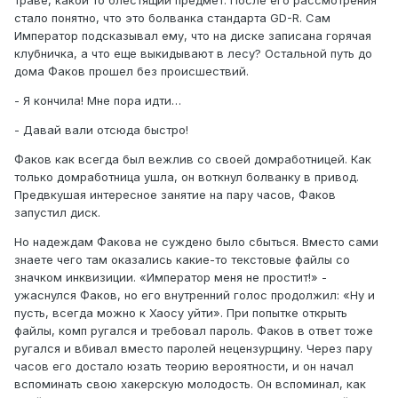
стало понятно, что это болванка стандарта GD-R. Сам
Император подсказывал ему, что на диске записана горячая
клубничка, а что еще выкидывают в лесу? Остальной путь до
дома Факов прошел без происшествий.
- Я кончила! Мне пора идти…
- Давай вали отсюда быстро!
Факов как всегда был вежлив со своей домработницей. Как
только домработница ушла, он воткнул болванку в привод.
Предвкушая интересное занятие на пару часов, Факов
запустил диск.
Но надеждам Факова не суждено было сбыться. Вместо сами
знаете чего там оказались какие-то текстовые файлы со
значком инквизиции. «Император меня не простит!» -
ужаснулся Факов, но его внутренний голос продолжил: «Ну и
пусть, всегда можно к Хаосу уйти». При попытке открыть
файлы, комп ругался и требовал пароль. Факов в ответ тоже
ругался и вбивал вместо паролей нецензурщину. Через пару
часов его достало юзать теорию вероятности, и он начал
вспоминать свою хакерскую молодость. Он вспоминал, как