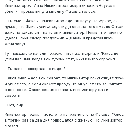
Инквизитором. Лицо Инквизитора искривилось. «Неужели
убьет» - промелькнула мысль у Факов в голове.
- Ты смел, Факов – Инквизитор сделал паузу. Наверное, он
думал, что Факов удивится, откуда он знает его имя, но Факов
даже не удивился – на то он и инквизитор. Поняв, что трюк не
удался, Инквизитор продолжил. – Давай я представлюсь,
меня зовут…
Тут невдалеке начали приземляться валькирии, и Факов не
услышал имя. Когда вой турбин стих, инквизитор спросил:
- Ты здесь генокрада не видел?
Факов знал – если он соврет, то Инквизитор почувствует ложь
и убьет его, а если скажет правду, то он убьет его за контакт
с ксеносом. Факов решил показать инквизитору фак и
соврать.
- Нет, сир…
Инквизитор поднял пистолет и направил его на Факова. Факов
в третий раз за два дня попрощался с жизнью. Но Инквизитор
сказал: