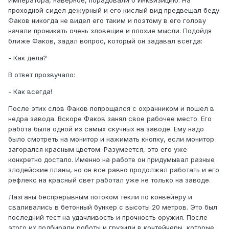
проходной сидел дежурный и его кислый вид предвещал беду.
Факов никогда не видел его таким и поэтому в его голову
начали проникать очень зловещие и плохие мысли. Подойдя
ближе Факов, задал вопрос, который он задавал всегда:
- Как дела?
В ответ прозвучало:
- Как всегда!
После этих слов Факов попрощался с охранником и пошел в
недра завода. Вскоре Факов занял свое рабочее место. Его
работа была одной из самых скучных на заводе. Ему надо
было смотреть на монитор и нажимать кнопку, если монитор
загорался красным цветом. Разумеется, это его уже
конкретно достало. Именно на работе он придумывал разные
злодейские планы, но он все равно продолжал работать и его
рефлекс на красный свет работал уже не только на заводе.
Лазганы беспрерывным потоком текли по конвейеру и
сваливались в бетонный бункер с высоты 20 метров. Это был
последний тест на удачливость и прочность оружия. После
этого их подбирали роботы и грузили в контейнеры, которые