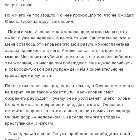
закрыл глаза…
Но ничего не произошло. Точнее произошло то, что не ожидал
Факов. Тиранид вдруг заговорил.
- Помоги мне. Инопланетная зараза превратила меня в этот
ужас. Я уже не человек, а какой-то жук. Единственное, что у
меня осталось от человека это мой разум, но инопланетная
зараза проникает и в него. У меня появляются странные
мысли. Мне хочется убивать всех и вся, я стараюсь побороть
эти желания, но иногда они побеждают. Мне нужно погибнуть
и освободить свой разум прежде, чем я окончательно не
превращусь в мутанта.
После этих слов генокрад сел на землю, а Факов все стоял и
не верил: «Как такое может быть? Как человек смог
сохранить рассудок? Почему он не убил меня». В его голове
было множество вопросов и ни одного ответа. Он решил
оставить вопросы на потом, а пока решил помочь генокраду.
Он был добрым человеком. Он всегда помогал злодеям,
преступникам и изгоям.
- Ладно, давай пошли. Ты уже пробовал «освободить» свой
разум?