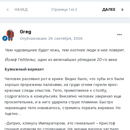
НАЗАД
Страница 1 из 2
ДАЛЕЕ
Greg
Опубликовано
26 сентября, 2006
Чем чудовищнее будет ложь, тем охотнее люди в нее поверят.
Йозеф Геббельс, один из величайших ублюдков 20-го века
Бумажный вариант
Человек раззявил рот в крике. Видно было, что зубы его были
хорошо прорежены палачами, на груди огнем горели ярко-
красные следы хлыстов. Тело, примотанное к столбу,
содрогалось в конвульсиях. Внезапно человек закричал еще
пронзительнее, и в него ударила струю пламени. Быстро
чернеющее тело извивалось, стремясь порвать веревки. Но
тщетно…
-Дитрих, клянусь Императором, это гениально! – Кристоф
грохнул кулаком по столешнице. На экране визора застыло