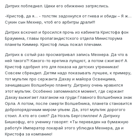
Дитрих побледнел. Щеки его обиженно затряслись.
-Кристоф, да я… - толстяк задохнулся от гнева и обиды – Я ж…
Сукин сын Мехнер, чтоб его арбитры драли!!!
Дитрих вскочил и бросился прочь из кабинета Кристофа фон
Браумина, главы пропагандистского отдела Министорума
планеты Киммер. Кристоф лишь пожал плечами.
Дитрих в сотый раз просматривал запись Мехнера. Да что в
ней такого?! Какого-то еретика лупцуют, а потом сжигают! А
Кристоф одобрил это для показа на детских утренниках!
Совсем сбрендил. Детям надо показывать лучшее, к примеру,
тот мультик про сержанта Дахау и майора Освенцима,
зачищавших Волшебную планету. Дитриху очень нравился
этот мультик. Особенно запоминался момент, где сержант
Дахау выжигает лазганом на груди Главного Волшебника знак
Орла. А потом, после смерти Волшебника, планета становится
добропорядочным миром-ульем. Да, этот мультик дорогого
стоил. А кто его снял? Да Ноэль Бергспиллен! А Дитриху
Бишкофцу, его ученику говорят: «Ты переведен на бумажную
работу!» Император покарай этого ублюдка Мехнера, да и
Кристофа за компанию!