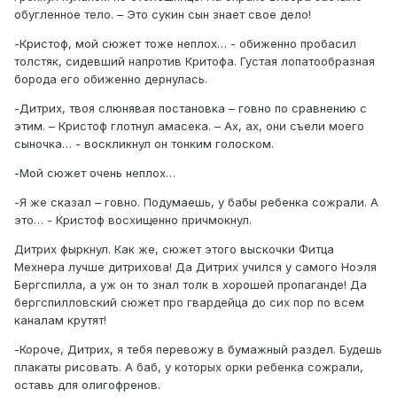
обугленное тело. – Это сукин сын знает свое дело!
-Кристоф, мой сюжет тоже неплох… - обиженно пробасил
толстяк, сидевший напротив Критофа. Густая лопатообразная
борода его обиженно дернулась.
-Дитрих, твоя слюнявая постановка – говно по сравнению с
этим. – Кристоф глотнул амасека. – Ах, ах, они съели моего
сыночка… - воскликнул он тонким голоском.
-Мой сюжет очень неплох…
-Я же сказал – говно. Подумаешь, у бабы ребенка сожрали. А
это… - Кристоф восхищенно причмокнул.
Дитрих фыркнул. Как же, сюжет этого выскочки Фитца
Мехнера лучше дитрихова! Да Дитрих учился у самого Ноэля
Бергспилла, а уж он то знал толк в хорошей пропаганде! Да
бергспилловский сюжет про гвардейца до сих пор по всем
каналам крутят!
-Короче, Дитрих, я тебя перевожу в бумажный раздел. Будешь
плакаты рисовать. А баб, у которых орки ребенка сожрали,
оставь для олигофренов.