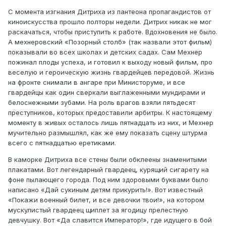
С момента изгнания Дитриха из пантеона пропагандистов от
киноискусства прошло полторы недели. Дитрих никак не мог
раскачаться, чтобы приступить к работе. Вдохновения не было.
А мехнеровский «Позорный столб» (так назвали этот фильм)
показывали во всех школах и детских садах. Сам Мехнер
пожинал плоды успеха, и готовил к выходу новый фильм, про
веселую и героическую жизнь гвардейцев передовой. Жизнь
на фронте снимали в ангаре при Министоруме, и все
гвардейцы как один сверкали выглаженными мундирами и
белоснежными зубами. На роль врагов взяли пятьдесят
преступников, которых предоставили арбитры. К настоящему
моменту в живых осталось лишь пятнадцать из них, и Мехнер
мучительно размышлял, как же ему показать сцену штурма
всего с пятнадцатью еретиками.
В каморке Дитриха все стены были обклеены знаменитыми
плакатами. Вот легендарный гвардеец, курящий сигарету на
фоне пылающего города. Под ним здоровыми буквами было
написано «Дай сукиным детям прикурить!». Вот известный
«Покажи военный билет, и все девочки твои!», на котором
мускулистый гвардеец щиплет за ягодицу прелестную
девчушку. Вот «Да славится Император!», где идущего в бой