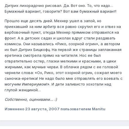
Дитрих лихорадочно рисовал. Да. Вот оно. То, что надо…
Бумажный вариант, говорите? Вот вам бумажный вариант!
Прошло еще десять дней. Мехнер ушел в запой, но
приехавший за ним арбитр все равно скрутил его и отвез на
вербовочный пункт, откуда Мехнер прямиком отправился на
фронт. А в детских садах и школах вдруг стали раздавать
комиксы. Они назывались «Рико, озорной огрин», а автором
их был Дитрих Бищкофц. На первой же страницы заплаканная
еретичка смотрела прямо на читателя. Нос ее был
отвратительно остер, глазки мелкими и красными, а щеки
жирными, как мучные черви. В облачке рядом с ее головой
чернели слова: «Ох, Рико, этот озорной огрин, сожрал моего
сыночка-еретика! Не надо было мне отправлять его воевать с
могучим Империумом!». И дети заливисто хохотали над
глупой женщиной…
Собственно, оцениваем... :)
Изменено
23 августа, 2007
пользователем Manitu