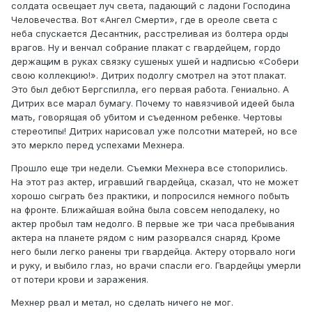
солдата освещает луч света, падающий с ладони Господина
Человечества. Вот «Ангел Смерти», где в ореоле света с
неба спускается Десантник, расстреливая из болтера орды
врагов. Ну и венчал собрание плакат с гвардейцем, гордо
держащим в руках связку сушеных ушей и надписью «Собери
свою коллекцию!». Дитрих подолгу смотрел на этот плакат.
Это был дебют Бергспилла, его первая работа. Гениально. А
Дитрих все марал бумагу. Почему то навязчивой идеей была
мать, говорящая об убитом и съеденном ребенке. Чертовы
стереотипы! Дитрих нарисовал уже полсотни матерей, но все
это меркло перед успехами Мехнера.
Прошло еще три недели. Съемки Мехнера все стопорились.
На этот раз актер, игравший гвардейца, сказал, что не может
хорошо сыграть без практики, и попросился немного побыть
на фронте. Ближайшая война была совсем неподалеку, но
актер пробыл там недолго. В первые же три часа пребывания
актера на планете рядом с ним разорвался снаряд. Кроме
него были легко ранены три гвардейца. Актеру оторвало ноги
и руку, и выбило глаз, но врачи спасли его. Гвардейцы умерли
от потери крови и заражения.
Мехнер рвал и метал, но сделать ничего не мог.