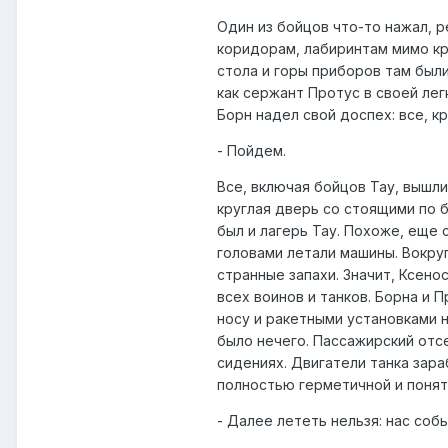
Один из бойцов что-то нажал, р
коридорам, лабиринтам мимо кру
стола и горы приборов там были
как сержант Протус в своей лег
Борн надел свой доспех: все, к
- Пойдем.
Все, включая бойцов Тау, вышл
круглая дверь со стоящими по б
был и лагерь Тау. Похоже, еще 
головами летали машины. Вокруг
странные запахи. Значит, Ксено
всех воинов и танков. Борна и 
носу и ракетными установками н
было нечего. Пассажирский отсе
сидениях. Двигатели танка зара
полностью герметичной и понят
- Далее лететь нельзя: нас соб