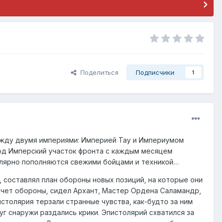
Поделиться
Подписчики
1
между двумя империями: Империей Тау и Империумом
 год Имперский участок фронта с каждым месяцем
гулярно пополняются свежими бойцами и техникой…
 составлял план обороны новых позиций, на которые они
асчет обороны, сидел Архант, Мастер Ордена Саламандр,
толярия терзали странные чувства, как-будто за ним
уг снаружи раздались крики. Эпистолярий схватился за