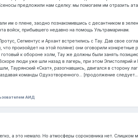
Ксеносы предложили нам сделку: мы помогаем им отразить ата
зали им о плене, заодно познакомившись с десантником в зел
та войск, прибывшего недавно на помощь Ультрамаринам.
ротус, Сегментус и Архант встретились с Тау. Дав свое согла
м, что произойдет на этой поляне) они оговорили конкретные
готовый к обороне холм, Тау же должны были занять позицию
 Вскоре люди уже шли назад в лагерь, при этом Эпистолярий 
шли, Таурянский «Скат», разогнавшись, двигался в сторону л
раздавая команды Одухотворенного… [продолжение следует...
ьзователем АИД
егко, а это немало. Но атмосферы сороковника нет. Слишком м