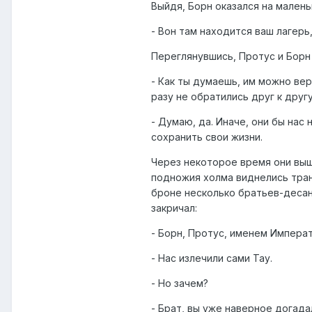
Выйдя, Борн оказался на малень
- Вон там находится ваш лагерь,
Переглянувшись, Протус и Борн
- Как ты думаешь, им можно вер
разу не обратились друг к другу
- Думаю, да. Иначе, они бы нас
сохранить свои жизни.
Через некоторое время они выш
подножия холма виднелись транш
броне несколько братьев-десан
закричал:
- Борн, Протус, именем Императ
- Нас излечили сами Тау.
- Но зачем?
- Брат, вы уже наверное догада