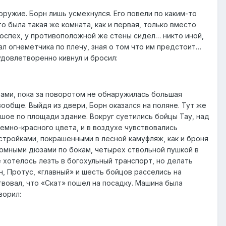
оружие. Борн лишь усмехнулся. Его повели по каким-то
о была такая же комната, как и первая, только вместо
доспех, у противоположной же стены сидел… никто иной,
ал огнеметчика по плечу, зная о том что им предстоит…
удовлетворенно кивнул и бросил:
рами, пока за поворотом не обнаружилась большая
ообще. Выйдя из двери, Борн оказался на поляне. Тут же
ьшое по площади здание. Вокруг суетились бойцы Тау, над
темно-красного цвета, и в воздухе чувствовались
остройками, покрашенными в лесной камуфляж, как и броня
громными дюзами по бокам, четырех ствольной пушкой в
е хотелось лезть в богохульный транспорт, но делать
н, Протус, «главный» и шесть бойцов расселись на
твовал, что «Скат» пошел на посадку. Машина была
ворил: