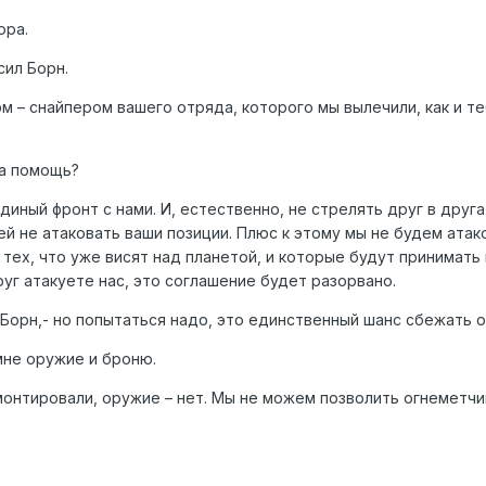
ора.
сил Борн.
м – снайпером вашего отряда, которого мы вылечили, как и т
ша помощь?
иный фронт с нами. И, естественно, не стрелять друг в друга
ей не атаковать ваши позиции. Плюс к этому мы не будем ата
 тех, что уже висят над планетой, и которые будут принимат
руг атакуете нас, это соглашение будет разорвано.
Борн,- но попытаться надо, это единственный шанс сбежать от
мне оружие и броню.
монтировали, оружие – нет. Мы не можем позволить огнеметчи