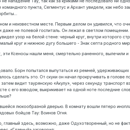
о не нападение Тау, так как за криками не последовало ни одн
 командного пункта, Сегментус и Архант увидели, как небо з
 орбиты…
ном и неизвестном месте. Первым делом он удивился, что очн
 и даже не полевой госпиталь. Он лежал в светлом помещени
 увидел узор на белой стене: черный круг, внутри которого с
малый круг и нижнюю дугу большего - Знак септа родного мир
ит, эти Ксеносы нашли меня, смертельно раненного, вылечили и 
довало. Борн попытался выпутаться из ремней, удерживающих
лось сделать это. От скуки он начал прокручивать в голове 
, затем видит таурянскую «Акулу», через секунду транспорт в
сте с его взводом, выкрикивает на одной ноте последние слов
альше?
вшейся люкообразной дверью. В комнату вошли пятеро инопл
ядовых бойцов Тау: Воинов Огня.
о, главный здесь, возможно, даже Одухотворенный, но не фак
вес. «Главный» заговорил: