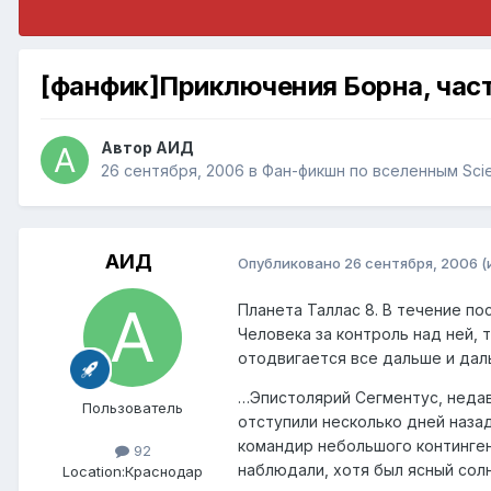
[фанфик]Приключения Борна, част
Автор
АИД
26 сентября, 2006
в
Фан-фикшн по вселенным Scie
АИД
Опубликовано
26 сентября, 2006
(
Планета Таллас 8. В течение п
Человека за контроль над ней, 
отодвигается все дальше и дал
…Эпистолярий Сегментус, недав
Пользователь
отступили несколько дней наза
командир небольшого континген
92
наблюдали, хотя был ясный солн
Location:
Краснодар