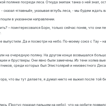
кой полянке посреди леса. Откуда экипаж танка о ней знал, ос
 - сказал «главный», указывая вглубь леса, - мы будем ждать 
 пошли в указанном направлении.
ить? – поинтересовался Борн, только сейчас поняв, что они пе
.
 не выпустили. Да и посмотри на небо. По-моему союз с Тау –
ли на очередную поляну. На другом конце возвышался больш
еи и брустверы. Они явно были замечены. Из тени холма выех
тников, среди которых был Эпистолярий и неизвестного Десан
ора, что вы тут делаете, я думал никто не выжил после той би
лись (Протус показал пальцем на небо), что на орбите появил