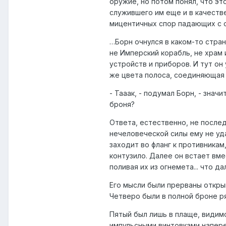
оружие, но потом понял, что эт
служившего им еще и в качестве
мицентичных спор падающих с
…Борн очнулся в каком-то стран
не Имперский корабль, не храм
устройств и приборов. И тут он
же цвета полоса, соединяющая 
- Тааак, - подумал Борн, - знач
броня?
Ответа, естественно, не после
нечеловеческой силы ему не уда
заходит во фланг к противникам
контузило. Далее он встает вме
поливая их из огнемета... что д
Его мысли были прерваны откры
Четверо были в полной броне р
Пятый был лишь в плаще, видим
импульсными винтовками напере