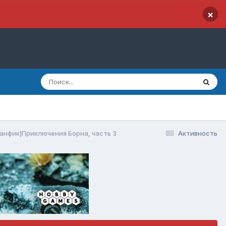
×
анфик]Приключения Борна, часть 3
Активность