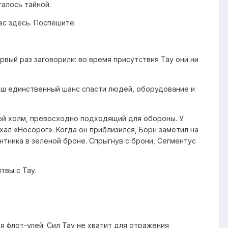
талось тайной.
вас здесь. Поспешите.
рвый раз заговорили: во время присутствия Тау они ни
 наш единственный шанс спасти людей, оборудование и
ой холм, превосходно подходящий для обороны. У
ал «Носорог». Когда он приблизился, Борн заметил на
тника в зеленой броне. Спрыгнув с брони, Сегментус
твы с Тау.
ся флот-улей. Сил Тау не хватит для отражения