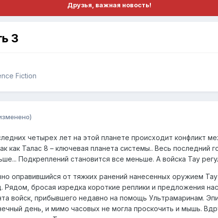
Друзья, важная новость!
ь 3
nce Fiction
изменено)
оследних четырех лет на этой планете происходит конфликт 
так как Талас 8 – ключевая планета системы.. Весь последний
ьше... Подкреплений становится все меньше. А войска Тау ре
но оправившийся от тяжких ранений нанесенных оружием Тау,
д. Рядом, бросая изредка короткие реплики и предложения н
та войск, прибывшего недавно на помощь Ультрамаринам. Эпис
ечный день, и мимо часовых не могла проскочить и мышь. Вдр