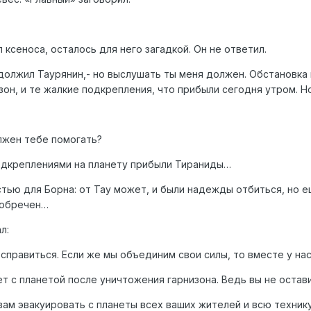
ксеноса, осталось для него загадкой. Он не ответил.
должил Таурянин,- но выслушать ты меня должен. Обстановка 
он, и те жалкие подкрепления, что прибыли сегодня утром. Н
олжен тебе помогать?
одкреплениями на планету прибыли Тираниды…
ью для Борна: от Тау может, и были надежды отбиться, но ещ
т обречен…
л:
 справиться. Если же мы объединим свои силы, то вместе у нас
ет с планетой после уничтожения гарнизона. Ведь вы не остави
 вам эвакуировать с планеты всех ваших жителей и всю технику