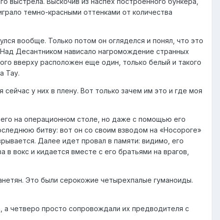
ого выстрела. Выскочив из наспех построенного бункера,
аиграло темно-красными оттенками от количества
улся вообще. Только потом он огляделся и понял, что это
и. Над Десантником нависало нагромождение странных
трого вверху расположен еще один, только белый и такого
а Тау.
я сейчас у них в плену. Вот только зачем им это и где моя
 его на операционном столе, но даже с помощью его
последнюю битву: вот он со своим взводом на «Носороге»
зрывается. Далее идет провал в памяти: видимо, его
а в вокс и кидается вместе с его братьями на врагов,
анетян. Это были серокожие четырехпалые гуманоиды.
т, а четверо просто сопровождали их предводителя с