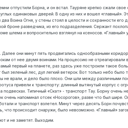
емни отпустили Борна, и он встал. Тауряне крепко сжали свое 
глых одинаковых дверей. В одну из них и вошел «главный». Эт
 два Воина Огня, у стены стоял в целости и сохранности его 
кой броне разведчика, из его подразделения. Сержант похлоп
роме шлема и вопросительно взглянул на ксеносов. «Главный» 
и. Далее они минут пять продвигались однообразными коридо
окам от нее двумя воинами. На процессию не отреагировали в
самый первый на планете, раз здесь уже построили такое бол
 был зеленый лес, дул легкий ветерок. Вот только небо было 
сы не врали, и дело было плохо. Они шли между различными п
Протуса привели к транспорту: длинный вытянутый корпус с о
а подвесках. Типичный «Скат» - транспорт Тау. Борну очень н
к очень напоминал отсек «Носорогов», разве что был шире. О
ботали и транспорт взлетел. Минут через десять Борн почувс
ь, что происходит снаружи, было невозможно. «Главный» заго
ьют и не заметят. Выходим.