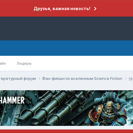
Друзья, важная новость!
айн
Лидеры
тературный форум
Фан-фикшн по вселенным Science Fiction
[ф