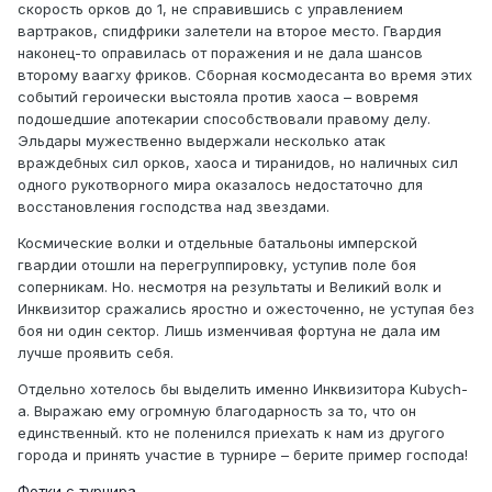
скорость орков до 1, не справившись с управлением
вартраков, спидфрики залетели на второе место. Гвардия
наконец-то оправилась от поражения и не дала шансов
второму ваагху фриков. Сборная космодесанта во время этих
событий героически выстояла против хаоса – вовремя
подошедшие апотекарии способствовали правому делу.
Эльдары мужественно выдержали несколько атак
враждебных сил орков, хаоса и тиранидов, но наличных сил
одного рукотворного мира оказалось недостаточно для
восстановления господства над звездами.
Космические волки и отдельные батальоны имперской
гвардии отошли на перегруппировку, уступив поле боя
соперникам. Но. несмотря на результаты и Великий волк и
Инквизитор сражались яростно и ожесточенно, не уступая без
боя ни один сектор. Лишь изменчивая фортуна не дала им
лучше проявить себя.
Отдельно хотелось бы выделить именно Инквизитора Kubych-
a. Выражаю ему огромную благодарность за то, что он
единственный. кто не поленился приехать к нам из другого
города и принять участие в турнире – берите пример господа!
Фотки с турнира