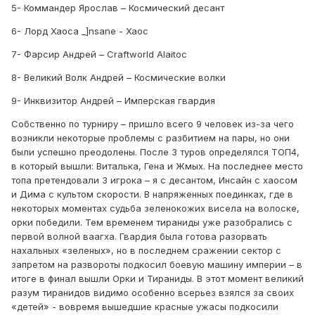
5- Коммандер Ярослав – Космический десант
6- Лорд Хаоса _]nsane - Хаос
7- Фарсир Андрей – Craftworld Alaitoc
8- Великий Волк Андрей – Космические волки
9- Инквизитор Андрей – Имперская гвардия
Собственно по турниру – пришло всего 9 человек из-за чего
возникли некоторые проблемы с разбитием на пары, но они
были успешно преодолены. После 3 туров определялся ТОП4,
в который вышли: Виталька, Гена и Жмых. На последнее место
топа претендовали 3 игрока – я с десантом, Инсайн с хаосом
и Дима с культом скорости. В напряженных поединках, где в
некоторых моментах судьба зеленокожих висела на волоске,
орки победили. Тем временем тираниды уже разобрались с
первой волной ваагха. Гвардия была готова разорвать
нахальных «зеленых», но в последнем сражении сектор с
запретом на развороты подкосил боевую машину империи – в
итоге в финал вышли Орки и Тираниды. В этот момент великий
разум тиранидов видимо особенно всерьез взялся за своих
«детей» - вовремя вышедшие красные ужасы подкосили