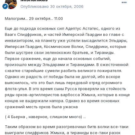
Опубликовано
30 октября, 2006
Малогрим... 29 октября... 11.00
Еще до подхода основных сил Адептус Астатес, одного из
Ваагх Спидфриков, и частей Имперской Гвардии во главе с
инквизитором, на планету уже успели высадилится Эльдары,
Имперсая Гвардия, Космические Волки, Спидфрики, которые
были шустрее свои зеленокожих братьев, и Тираниды.
Первое сражение, еще до начала основных событий,
произошло между Эльдарами и Тиранидами. В ожесточенной
схватке старейшие сумели разбить великого пожирателя.
Однако их радость от победы была не долгой, ибо вскоре
выяснилось, что это был лишь передовой отряд огромного
флота-улья. В это время сыны Русса проверяли на стойкость
ряды орков-артиллеристов варбосса Жмыха, которые в конце
концов не выдержали напора. Однако во время основных
сражений месть орков была ужасна
( 4 Бьерна , наверное, слишком много) ...
Таким образом во время разогревочных битв волки все-таки
выиграли спидфриков Жмыха, а тираниды все-таки разок