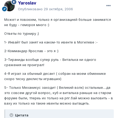
Yaroslav
Опубликовано
29 октября, 2006
Может и повоюем, только я организацией больше заниматся
не буду - гемороя много :)
Ответы по турниру ;)
1- Инвайт был занят на каком-то ивенте в Могилеве :-
2-Коммандер Ярослав - это я :)
3-Тираниды вообще супер руль - Виталька ни одного
сражения не проиграл!
4-Я играл за обычный десант ( собран на моем обменнике
скоро тисну деклисты игравших)
5- Только Механикус заходит ( Великий волк) остальные....да
это совсем другой вопрос, куб и виталька раньше на старом
форуме были, тпереь их только на рпг.бай можно выловить - в
ваху их только на такие ивенты можно вытащить.
Цитата