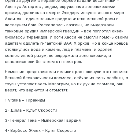
Один за другим в неравной борьбе падали десантники –
Адептус Астартес , рядом, окруженные зеленокожими
орками, дрались на смерть Эльдары искусственного мира
Алаиток – единственные представители великой расы в
последнем бою. Раскалились лазганы, не выдержали
танковые орудия имперской гвардии – все поглотил океан
биомассы тиранидов. И боги Хаоса не смогли помочь своим
адептам одолеть гигантский ВААГХ орков. Но в конце концов
столкнулись вода и камень, лед и пламень, и одолел
коллективный разум, не выдержали зеленокожие, и
спасались они бегством от гнева роя.
Немногие представители великих рас покинули этот сегмент
Великой бесконечности космоса, сейчас их силы разбиты, а
трупы устилают весь Малогрим, но их дух не сломлен, они
верят, что вернутся и отомстят.
1-Vitalka – Тираниды
2- Дима – Культ Скорости
3- Генерал Гена – Имперская Гвардия
4- Варбосс Жмых – Культ Скорости