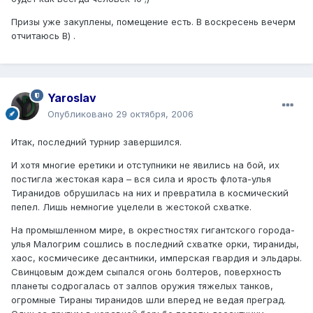
Призы уже закуплены, помещение есть. В воскресень вечерм
отчитаюсь В) .
Yaroslav
Опубликовано
29 октября, 2006
Итак, последний турнир завершился.
И хотя многие еретики и отступники не явились на бой, их
постигла жестокая кара – вся сила и ярость флота-улья
Тиранидов обрушилась на них и превратила в космический
пепел. Лишь немногие уцелели в жестокой схватке.
На промышленном мире, в окрестностях гигантского города-
улья Малогрим сошлись в последний схватке орки, тираниды,
хаос, космичесике десантники, имперская гвардия и эльдары.
Свинцовым дождем сыпался огонь болтеров, поверхность
планеты содрогалась от залпов оружия тяжелых танков,
огромные Тираны тиранидов шли вперед не ведая преград.