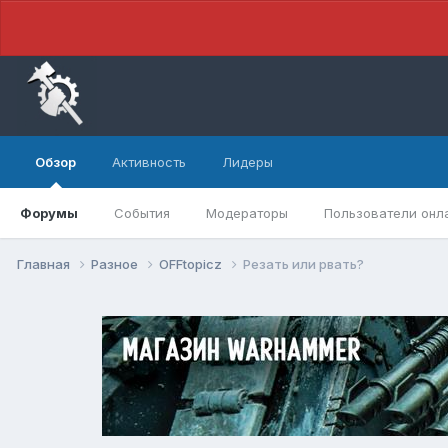
Обзор
Активность
Лидеры
Форумы
События
Модераторы
Пользователи онл
Главная
Разное
OFFtopicz
Резать или рвать?