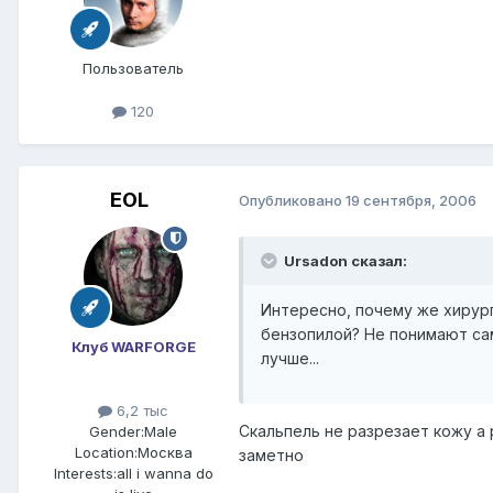
Пользователь
120
EOL
Опубликовано
19 сентября, 2006
Ursadon сказал:
Интересно, почему же хирур
бензопилой? Не понимают са
Клуб WARFORGE
лучше...
6,2 тыс
Скальпель не разрезает кожу а р
Gender:
Male
Location:
Москва
заметно
Interests:
all i wanna do