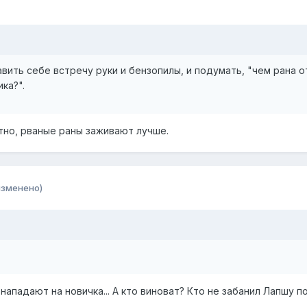
вить себе встречу руки и бензопилы, и подумать, "чем рана о
ка?".
тно, рваные раны заживают лучше.
изменено)
падают на новичка... А кто виноват? Кто не забанил Лапшу по