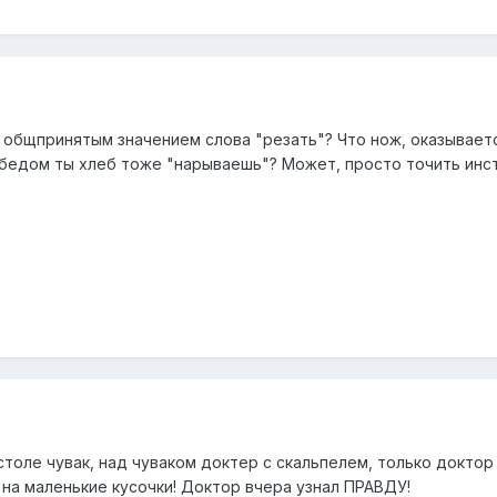
 общпринятым значением слова "резать"? Что нож, оказываетс
обедом ты хлеб тоже "нарываешь"? Может, просто точить инс
 столе чувак, над чуваком доктер с скальпелем, только доктор
 на маленькие кусочки! Доктор вчера узнал ПРАВДУ!