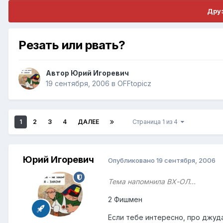
Друз
Резать или рвать?
Автор
Юрий Игоревич
19 сентября, 2006
в
OFFtopicz
1
2
3
4
ДАЛЕЕ
Страница 1 из 4
Юрий Игоревич
Опубликовано
19 сентября, 2006
Тема напомнила ВХ-ОЛ...
2 Фишмен
Если тебе интересно, про джуда