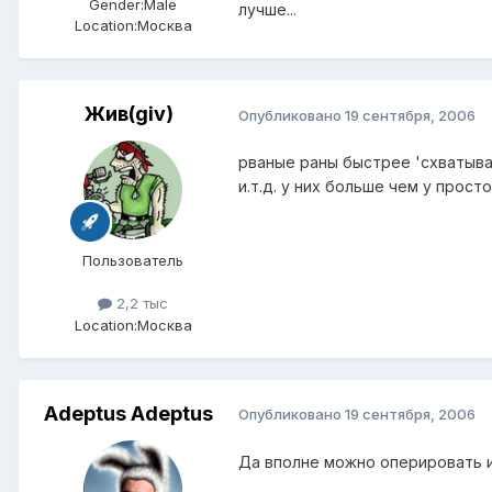
Gender:
Male
лучше...
Location:
Москва
Жив(giv)
Опубликовано
19 сентября, 2006
рваные раны быстрее 'схватыва
и.т.д. у них больше чем у прост
Пользователь
2,2 тыс
Location:
Москва
Adeptus Adeptus
Опубликовано
19 сентября, 2006
Да вполне можно оперировать и 