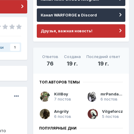
Канал WARFORGE в Discord
Друзья, важная новость!
ки
1
Ответов
Создана
Последний ответ
76
19 г.
19 г.
ТОП АВТОРОВ ТЕМЫ
KillBoy
mrPandarian
7 постов
6 постов
Angrily
Vilgeforcz
6 постов
5 постов
ПОПУЛЯРНЫЕ ДНИ
что