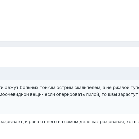
ги режут больных тонким острым скальпелем, а не ржавой туп
моочевидной вещи- если оперировать пилой, то швы зарастут
азрывает, и рана от него на самом деле как раз рваная, хоть 