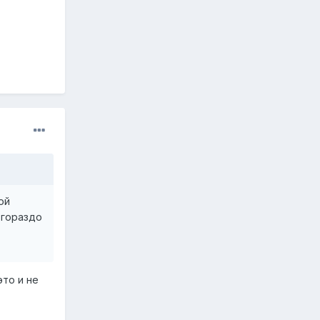
ой
 гораздо
это и не