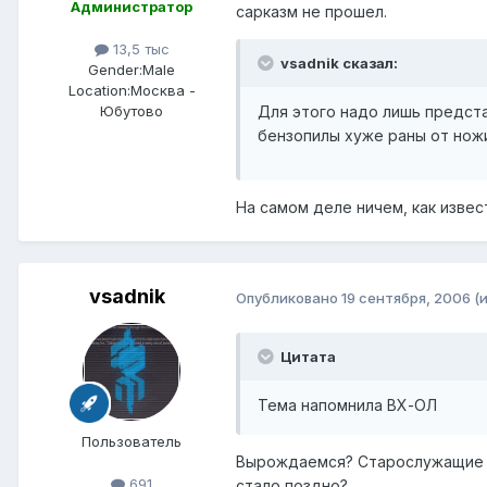
Администратор
сарказм не прошел.
13,5 тыс
vsadnik сказал:
Gender:
Male
Location:
Москва -
Для этого надо лишь предста
Юбутово
бензопилы хуже раны от ножи
На самом деле ничем, как извес
vsadnik
Опубликовано
19 сентября, 2006
(
Цитата
Тема напомнила ВХ-ОЛ
Пользователь
Вырождаемся? Старослужащие на
691
стало поздно?