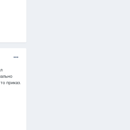
ил
иально
то приказ.