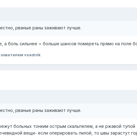
вестно, рваные раны заживают лучше.
е, а боль сильнее = больше шансов помереть прямо на поле бо
зователем vsadnik
вестно, рваные раны заживают лучше.
режут больных тонким острым скальпелем, а не ржавой тупой
чевидной вещи- если оперировать пилой, то швы зарастут го