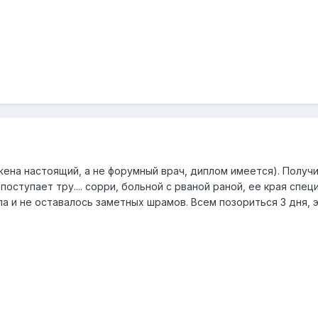
жена настоящий, а не форумный врач, диплом имеется). Получ
ступает тру.... сорри, больной с рваной раной, ее края спец
 и не оставалось заметных шрамов. Всем позориться 3 дня, э