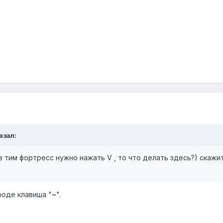
азал:
 в тим фортресс нужно нажать V , то что делать здесь?) скажи
оде клавиша "~".