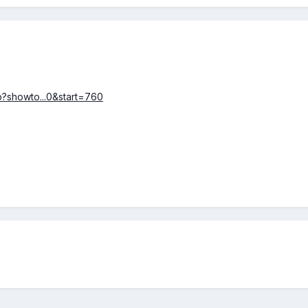
hp?showto...0&start=760