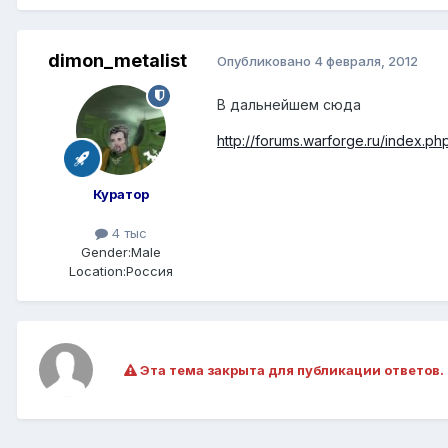
dimon_metalist
Опубликовано
4 февраля, 2012
В дальнейшем сюда
http://forums.warforge.ru/index.p
Куратор
4 тыс
Gender:
Male
Location:
Россия
Эта тема закрыта для публикации ответов.