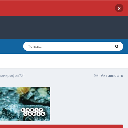
×
 микрофон?:()
Активность