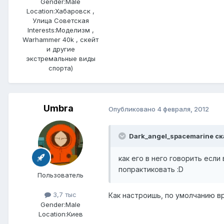
Gender:
Male
Location:
Хабаровск ,
Улица Советская
Interests:
Моделизм ,
Warhammer 40k , скейт
и другие
экстремальные виды
спорта)
Umbra
Опубликовано
4 февраля, 2012
Dark_angel_spacemarine ск
как его в него говорить если
попрактиковать :D
Пользователь
3,7 тыс
Как настроишь, по умолчанию вр
Gender:
Male
Location:
Киев