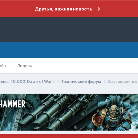
Друзья, важная новость!
айн
Лидеры
mer 40,000: Dawn of War II
Технический форум
Как говорить в