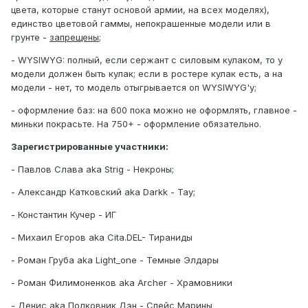
цвета, которые станут основой армии, на всех моделях),
единство цветовой гаммы, непокрашенные модели или в
грунте -
запрещены
;
- WYSIWYG: полный, если сержант с силовым кулаком, то у
модели должен быть кулак; если в ростере кулак есть, а на
модели - нет, то модель отыгрывается оп WYSIWYG'у;
- оформление баз: на 600 пока можно не оформлять, главное -
миньки покрасьте. На 750+ - оформление обязательно.
Зарегистрированные участники:
- Павлов Слава aka Strig - Некроны;
- Александр Катковский aka Darkk - Тау;
- Константин Кучер - ИГ
- Михаил Егоров aka Cita.DEL- Тираниды
- Роман Груба aka Light_one - Темные Элдары
- Роман Филимоненков aka Archer - Храмовники
- Денис aka Полковник Дэн - Спейс Марины