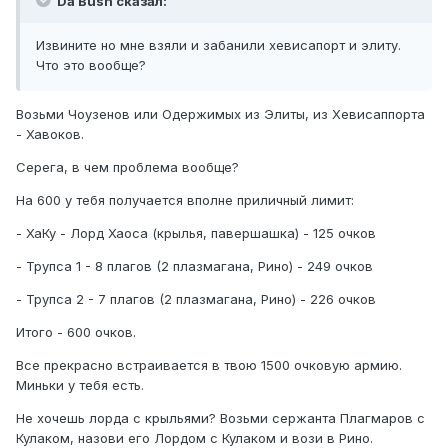
Da Bush сказал:
Извините но мне взяли и забанили хевисапорт и элиту.
Что это вообще?
Возьми Чоузенов или Одержимых из Элиты, из Хевисаппорта
- Хавоков.
Серега, в чем проблема вообще?
На 600 у тебя получается вполне приличный лимит:
- ХаКу - Лорд Хаоса (крылья, павершашка) - 125 очков
- Трупса 1 - 8 плагов (2 плазмагана, Рино) - 249 очков
- Трупса 2 - 7 плагов (2 плазмагана, Рино) - 226 очков
Итого - 600 очков.
Все прекрасно встраивается в твою 1500 очковую армию.
Миньки у тебя есть.
Не хочешь лорда с крыльями? Возьми сержанта Плагмаров с
Кулаком, назови его Лордом с Кулаком и вози в Рино.