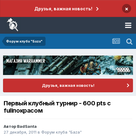
×
Друзья, важная новость!
Форум клуба "Баzа"
Друзья, важная новость!
Первый клубный турнир - 600 pts с
fullпокрасом
Автор
BadSanta
27 декабря, 2011
в
Форум клуба "Баzа"