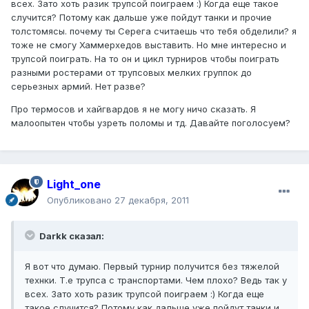
всех. Зато хоть разик трупсой поиграем :) Когда еще такое
случится? Потому как дальше уже пойдут танки и прочие
толстомясы. почему ты Серега считаешь что тебя обделили? я
тоже не смогу Хаммерхедов выставить. Но мне интересно и
трупсой поиграть. На то он и цикл турниров чтобы поиграть
разными ростерами от трупсовых мелких группок до
серьезных армий. Нет разве?
Про термосов и хайгвардов я не могу ничо сказать. Я
малоопытен чтобы узреть поломы и тд. Давайте поголосуем?
Light_one
Опубликовано
27 декабря, 2011
Darkk сказал:
Я вот что думаю. Первый турнир получится без тяжелой
технки. Т.е трупса с транспортами. Чем плохо? Ведь так у
всех. Зато хоть разик трупсой поиграем :) Когда еще
такое случится? Потому как дальше уже пойдут танки и