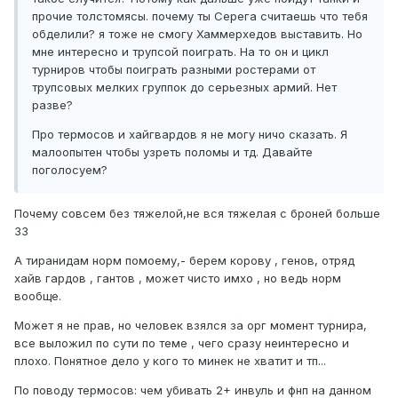
прочие толстомясы. почему ты Серега считаешь что тебя
обделили? я тоже не смогу Хаммерхедов выставить. Но
мне интересно и трупсой поиграть. На то он и цикл
турниров чтобы поиграть разными ростерами от
трупсовых мелких группок до серьезных армий. Нет
разве?
Про термосов и хайгвардов я не могу ничо сказать. Я
малоопытен чтобы узреть поломы и тд. Давайте
поголосуем?
Почему совсем без тяжелой,не вся тяжелая с броней больше
33
А тиранидам норм помоему,- берем корову , генов, отряд
хайв гардов , гантов , может чисто имхо , но ведь норм
вообще.
Может я не прав, но человек взялся за орг момент турнира,
все выложил по сути по теме , чего сразу неинтересно и
плохо. Понятное дело у кого то минек не хватит и тп...
По поводу термосов: чем убивать 2+ инвуль и фнп на данном