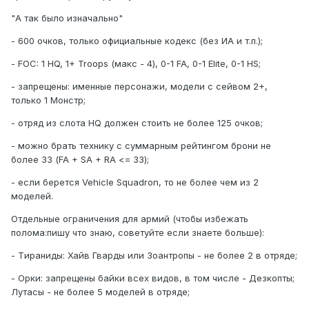
"А так было изначально"
- 600 очков, только официальные кодекс (без ИА и т.п.);
- FOC: 1 HQ, 1+ Troops (макс - 4), 0-1 FA, 0-1 Elite, 0-1 HS;
- запрещены: именные персонажи, модели с сейвом 2+,
только 1 Монстр;
- отряд из слота HQ должен стоить не более 125 очков;
- можно брать технику с суммарным рейтингом брони не
более 33 (FA + SA + RA <= 33);
- если берется Vehicle Squadron, то не более чем из 2
моделей.
Отдельные ограничения для армий (чтобы избежать
полома:пишу что знаю, советуйте если знаете больше):
- Tираниды: Хайв Гварды или Зоантропы - не более 2 в отряде;
- Орки: запрещены байки всех видов, в том числе - Дезкопты;
Лутасы - не более 5 моделей в отряде;