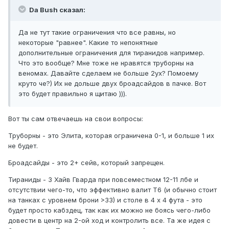
Da Bush сказал:
Да не тут такие ограничения что все равны, но
некоторые "равнее". Какие то непонятные
дополнительные ограничения для тиранидов например.
Что это вообще? Мне тоже не нравятся труборны на
веномах. Давайте сделаем не больше 2ух? Помоему
круто че?) Их не дольше двух броадсайдов в пачке. Вот
это будет правильно я щитаю ))).
Вот ты сам отвечаешь на свои вопросы:
Труборны - это Элита, которая ограничена 0-1, и больше 1 их
не будет.
Броадсайды - это 2+ сейв, который запрещен.
Тираниды - 3 Хайв Гварда при повсеместном 12-11 лбе и
отсутствии чего-то, что эффективно валит Т6 (и обычно стоит
на танках с уровнем брони >33) и столе в 4 х 4 фута - это
будет просто кабздец, так как их можно не боясь чего-либо
довести в центр на 2-ой ход и контролить все. Та же идея с