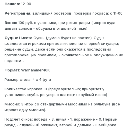
Начало:
12-00
Регистрация
, валидация ростеров, проверка покраса: с 11-00
Взнос:
100 руб. с участника, при регистрации (вопрос куда
девать взносы - обсудим в отдельной теме)
Судья:
Никита Сулин (думаю будет не против). Судья
вызывается игроками при возникновении спорной ситуации;
решение судьи, даже если оно окажется в последствии
противоречащим правилам, - окончательное и обсуждению не
подлежит.
Формат: Warhammer40K
Размер стола: 4 х 4 фута
Количество игроков: 8 (предварительно; приоритет у
участников клуба, регулярно платящих клубный взнос)
Миссии: 3 игры со стандартными миссиями из рульбука (все
играют одну миссию).
Подсчет очков: победа - 3, ничья - 1, поражение - 0. Первый
раунд - случайный оппонент, второй и дальше - швейцарка.