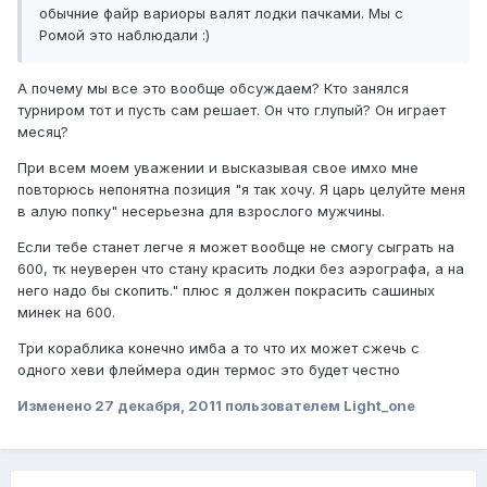
обычние файр вариоры валят лодки пачками. Мы с
Ромой это наблюдали :)
А почему мы все это вообще обсуждаем? Кто занялся
турниром тот и пусть сам решает. Он что глупый? Он играет
месяц?
При всем моем уважении и высказывая свое имхо мне
повторюсь непонятна позиция "я так хочу. Я царь целуйте меня
в алую попку" несерьезна для взрослого мужчины.
Если тебе станет легче я может вообще не смогу сыграть на
600, тк неуверен что стану красить лодки без аэрографа, а на
него надо бы скопить." плюс я должен покрасить сашиных
минек на 600.
Три кораблика конечно имба а то что их может сжечь с
одного хеви флеймера один термос это будет честно
Изменено
27 декабря, 2011
пользователем Light_one