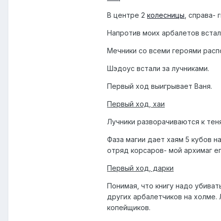
В центре 2
колесницы
, справа- 
Напротив моих арбалетов встали
Мечники со всеми героями расп
Шэдоус встали за лучниками.
Первый ход выигрывает Ваня.
Первый ход, хаи
Лучники разворачиваются к тен
Фаза магии дает хаям 5 кубов н
отряд корсаров- мой архимаг ег
Первый ход, дарки
Понимая, что книгу надо убиват
других арбалетчиков на холме. 
копейщиков.