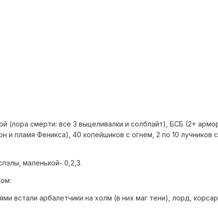
ой (лора смерти: все 3 выцеливалки и солблайт), БСБ (2+ армо
рн и пламя Феникса), 40 копейшиков с огнем, 2 по 10 лучников
спэлы, маленькой- 0,2,3.
ом:
ями встали арбалетчики на холм (в них маг тени), лорд, корса