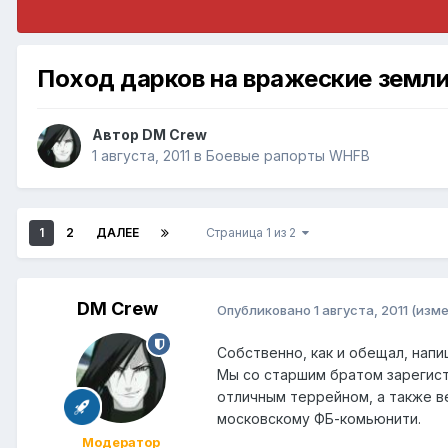
Поход дарков на вражеские земл
Автор
DM Crew
1 августа, 2011
в
Боевые рапорты WHFB
1
2
ДАЛЕЕ
Страница 1 из 2
DM Crew
Опубликовано
1 августа, 2011
(изме
Собственно, как и обещал, нап
Мы со старшим братом зарегистр
отличным террейном, а также в
московскому ФБ-комьюнити.
Модератор