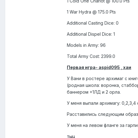
1 Cold One Chariot @ 100.0 Pts
1 War Hydra @ 175.0 Pts
Additional Casting Dice: 0
Additional Dispel Dice: 1
Models in Army: 96
Total Army Cost: 2399.0
Первая игра- aspid095 , хаи
У Вани в ростере архимаг с книг
(родная школа: воронка, стаббо
баннером +1ЛД и 2 орла.
У меня выпали архимагу: 0,2,3,4 
Расставились следующим образ
У меня на левом фланге за гарпи
тыц