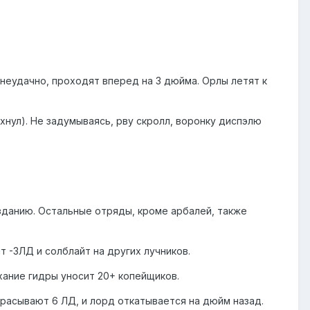
неудачно, проходят вперед на 3 дюйма. Орлы летят к
охнул). Не задумываясь, рву скролл, воронку диспэлю
 зданию. Остальные отряды, кроме арбалей, также
 -3ЛД и солблайт на других лучников.
хание гидры уносит 20+ копейщиков.
расывают 6 ЛД, и лорд откатывается на дюйм назад.