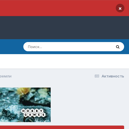
×
 земли
Активность