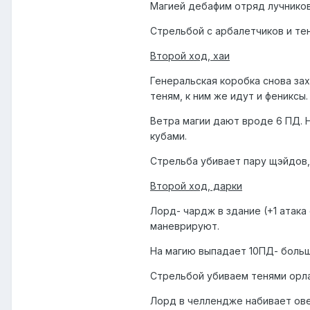
Магией дебафим отряд лучников 
Стрельбой с арбалетчиков и тен
Второй ход, хаи
Генеральская коробка снова за
теням, к ним же идут и фениксы.
Ветра магии дают вроде 6 ПД. Н
кубами.
Стрельба убивает пару щэйдов, 
Второй ход, дарки
Лорд- чардж в здание (+1 атака
маневрируют.
На магию выпадает 10ПД- большу
Стрельбой убиваем тенями орла
Лорд в челлендже набивает ове