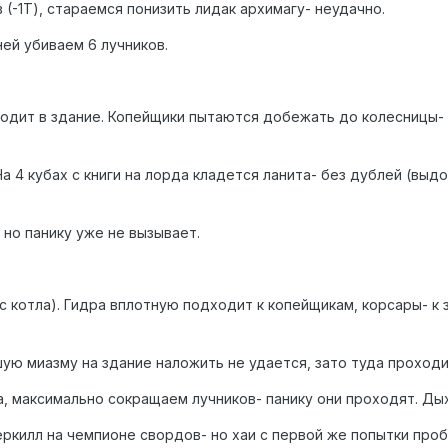
(-1Т), стараемся понизить лидак архимагу- неудачно.
ей убиваем 6 лучников.
ходит в здание. Копейщики пытаются добежать до колесницы- 
а 4 кубах с книги на лорда кладется ланита- без дублей (выд
но панику уже не вызывает.
 с котла). Гидра вплотную подходит к копейщикам, корсары- к
ю миазму на здание наложить не удается, зато туда проходит
, максимально сокращаем лучников- панику они проходят. Ды
ркилл на чемпионе свордов- но хаи с первой же попытки проб