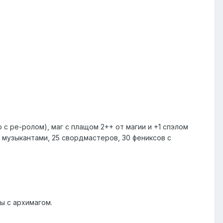
р с ре-ролом), маг с плащом 2++ от магии и +1 спэлом
 с музыкантами, 25 свордмастеров, 30 фениксов с
ры с архимагом.