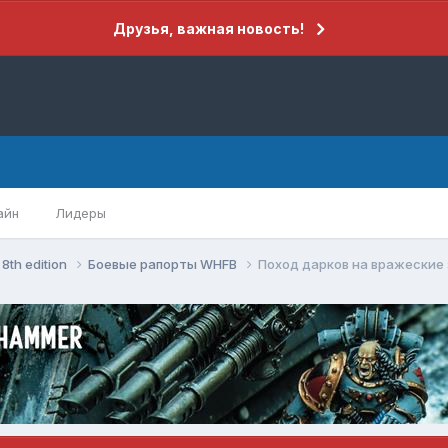
Друзья, важная новость!
айн
Лидеры
8th edition
Боевые рапорты WHFB
Поход дарков на вражеские