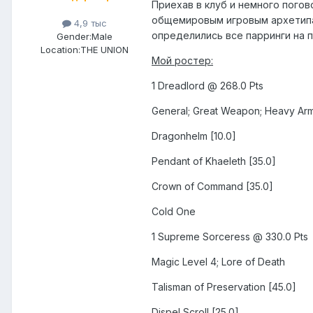
Приехав в клуб и немного погово
общемировым игровым архетипам
4,9 тыс
определились все парринги на п
Gender:
Male
Location:
THE UNION
Мой ростер:
1 Dreadlord @ 268.0 Pts
General; Great Weapon; Heavy Ar
Dragonhelm [10.0]
Pendant of Khaeleth [35.0]
Crown of Command [35.0]
Cold One
1 Supreme Sorceress @ 330.0 Pts
Magic Level 4; Lore of Death
Talisman of Preservation [45.0]
Dispel Scroll [25.0]