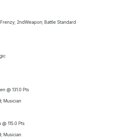
; Frenzy; 2ndWeapon; Battle Standard
gic
en @ 131.0 Pts
d; Musician
 @ 115.0 Pts
d; Musician