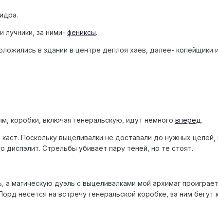
гидра.
 лучники, за ними-
фениксы
.
оложились в здании в центре деплоя хаев, далее- копейщики 
ям, коробки, включая генеральскую, идут немного
вперед
.
а каст. Поскольку выцеливалки не доставали до нужных целей,
о диспэлит. Стрельбы убивает пару теней, но те стоят.
ь, а магическую дуэль с выцеливалками мой архимаг проиграет 
Лорд несется на встречу генеральской коробке, за ним бегут