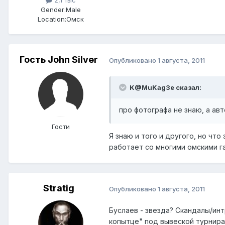
2,1 тыс
Gender:
Male
Location:
Омск
Гость John Silver
Опубликовано
1 августа, 2011
K@MuKag3e сказал:
про фотографа не знаю, а ав
Гости
Я знаю и того и другого, но что
работает со многими омскими газ
Stratig
Опубликовано
1 августа, 2011
Буслаев - звезда? Скандалы/ин
копытце" под вывеской турнира