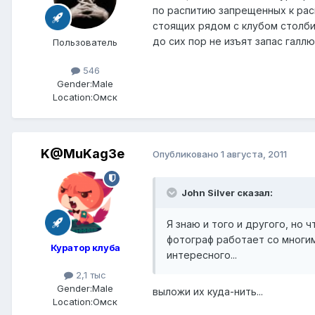
по распитию запрещенных к рас
стоящих рядом с клубом столби
до сих пор не изъят запас галлю
Пользователь
546
Gender:
Male
Location:
Омск
K@MuKag3e
Опубликовано
1 августа, 2011
John Silver сказал:
Я знаю и того и другого, но 
фотограф работает со многими
Куратор клуба
интересного...
2,1 тыс
Gender:
Male
выложи их куда-нить...
Location:
Омск