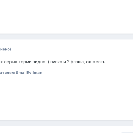
нено)
х серых терми видно :) пивко и 2 флэша, ох жесть
ателем SmallEvilman