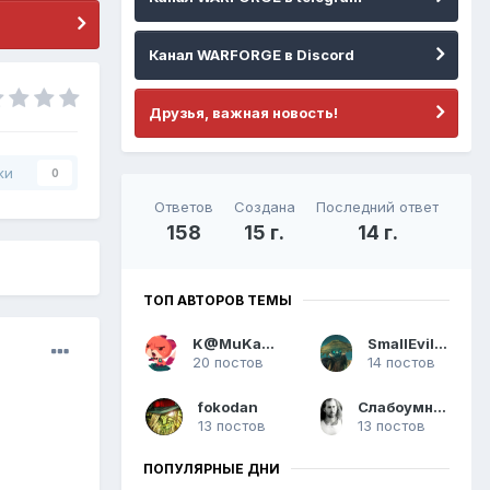
Канал WARFORGE в Discord
Друзья, важная новость!
ки
0
Ответов
Создана
Последний ответ
158
15 г.
14 г.
ТОП АВТОРОВ ТЕМЫ
K@MuKag3e
SmallEvilman
20 постов
14 постов
fokodan
Слабоумный ниндзя
13 постов
13 постов
ПОПУЛЯРНЫЕ ДНИ