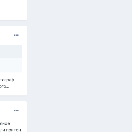
отограф
го...
ряное
или притон