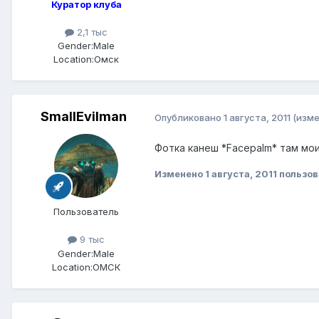
Куратор клуба
2,1 тыс
Gender:
Male
Location:
Омск
SmallEvilman
Опубликовано
1 августа, 2011
(изме
Фотка канеш *Facepalm* там мои
Изменено
1 августа, 2011
пользов
Пользователь
9 тыс
Gender:
Male
Location:
ОМСК