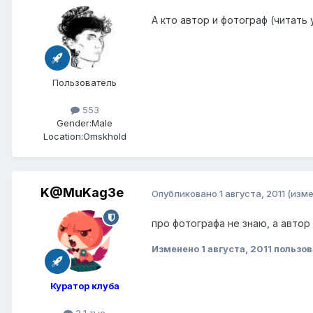
А кто автор и фотограф (читать
Пользователь
553
Gender:
Male
Location:
Omskhold
K@MuKag3e
Опубликовано
1 августа, 2011
(изме
про фотографа не знаю, а автор
Изменено
1 августа, 2011
пользо
Куратор клуба