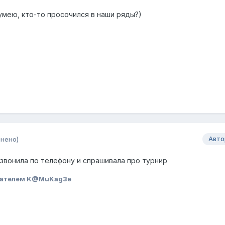
 умею, кто-то просочился в наши ряды?)
нено)
Авто
 звонила по телефону и спрашивала про турнир
вателем K@MuKag3e