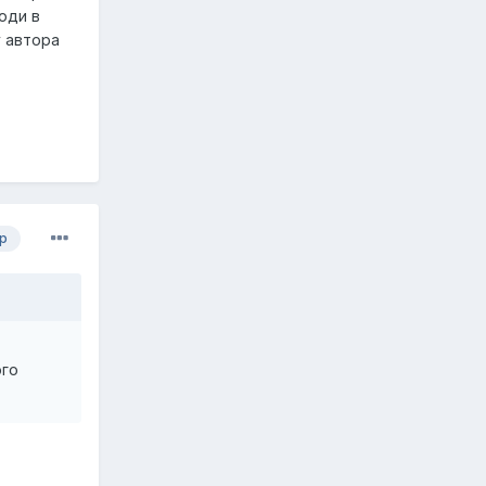
юди в
у автора
р
ого