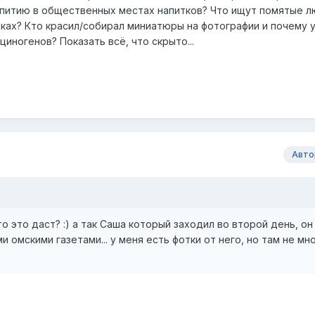
питию в общественных местах напитков? Что ищут помятые л
ках? Кто красил/собирал миниатюры на фотографии и почему 
циногенов? Показать всё, что скрыто...
Авто
что это даст? :) а так Саша который заходил во второй день, он
 омскими газетами... у меня есть фотки от него, но там не мн