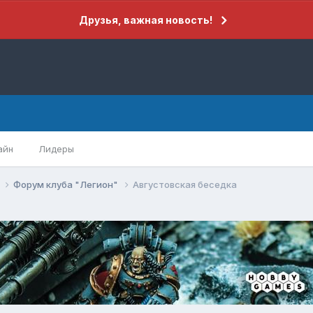
Друзья, важная новость!
айн
Лидеры
r
Форум клуба "Легион"
Августовская беседка