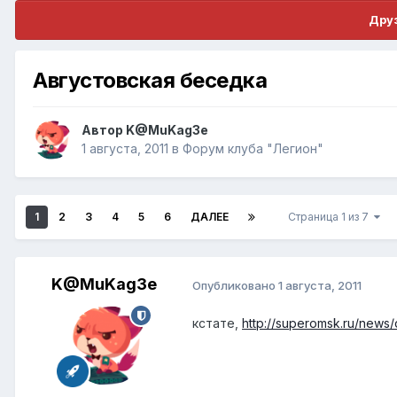
Друз
Августовская беседка
Автор
K@MuKag3e
1 августа, 2011
в
Форум клуба "Легион"
1
2
3
4
5
6
ДАЛЕЕ
Страница 1 из 7
K@MuKag3e
Опубликовано
1 августа, 2011
кстате,
http://superomsk.ru/news/