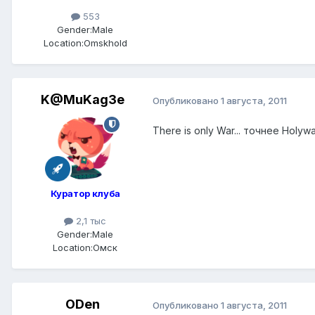
553
Gender:
Male
Location:
Omskhold
K@MuKag3e
Опубликовано
1 августа, 2011
There is only War... точнее Holyw
Куратор клуба
2,1 тыс
Gender:
Male
Location:
Омск
ODen
Опубликовано
1 августа, 2011