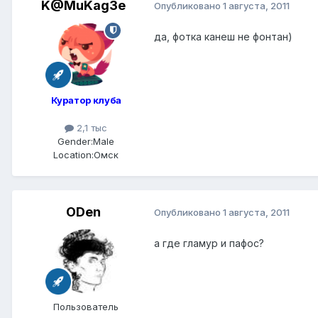
K@MuKag3e
Опубликовано
1 августа, 2011
да, фотка канеш не фонтан)
Куратор клуба
2,1 тыс
Gender:
Male
Location:
Омск
ODen
Опубликовано
1 августа, 2011
а где гламур и пафос?
Пользователь