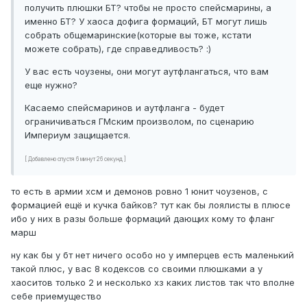
получить плюшки БТ? чтобы не просто спейсмарины, а
именно БТ? У хаоса дофига формаций, БТ могут лишь
собрать общемаринские(которые вы тоже, кстати
можете собрать), где справедливость? :)
У вас есть чоузены, они могут аутфлангаться, что вам
еще нужно?
Касаемо спейсмаринов и аутфланга - будет
ограничиваться ГМским произволом, по сценарию
Империум защищается.
[ Добавлено спустя 6 минут 26 секунд ]
то есть в армии хсм и демонов ровно 1 юнит чоузенов, с
формацией ещё и кучка байков? тут как бы лоялисты в плюсе
ибо у них в разы больше формаций дающих кому то фланг
марш
ну как бы у бт нет ничего особо но у имперцев есть маленький
такой плюс, у вас 8 кодексов со своими плюшками а у
хаоситов только 2 и несколько хз каких листов так что вполне
себе приемущество