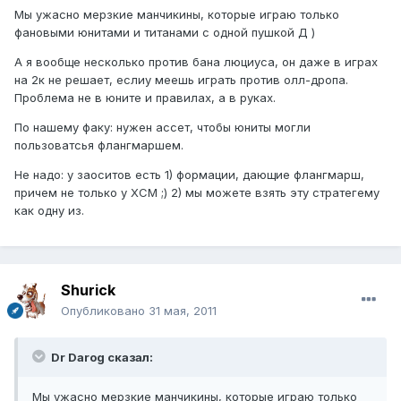
Мы ужасно мерзкие манчикины, которые играю только
фановыми юнитами и титанами с одной пушкой Д )
А я вообще несколько против бана люциуса, он даже в играх
на 2к не решает, еслиу меешь играть против олл-дропа.
Проблема не в юните и правилах, а в руках.
По нашему факу: нужен ассет, чтобы юниты могли
пользоватсья флангмаршем.
Не надо: у заоситов есть 1) формации, дающие флангмарш,
причем не только у ХСМ ;) 2) мы можете взять эту стратегему
как одну из.
Shurick
Опубликовано
31 мая, 2011
Dr Darog сказал:
Мы ужасно мерзкие манчикины, которые играю только