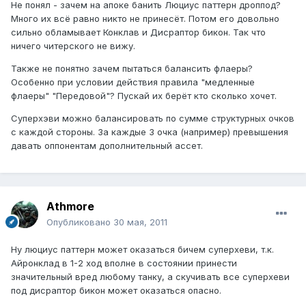
Не понял - зачем на апоке банить Люциус паттерн дроппод?
Много их всё равно никто не принесёт. Потом его довольно
сильно обламывает Конклав и Дисраптор бикон. Так что
ничего читерского не вижу.
Также не понятно зачем пытаться балансить флаеры?
Особенно при условии действия правила "медленные
флаеры" "Передовой"? Пускай их берёт кто сколько хочет.
Суперхэви можно балансировать по сумме структурных очков
с каждой стороны. За каждые 3 очка (например) превышения
давать оппонентам дополнительный ассет.
Athmore
Опубликовано
30 мая, 2011
Ну люциус паттерн может оказаться бичем суперхеви, т.к.
Айронклад в 1-2 ход вполне в состоянии принести
значительный вред любому танку, а скучивать все суперхеви
под дисраптор бикон может оказаться опасно.