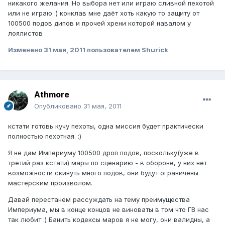
никакого желания. Но выбора нет или играю сливной пехотой
или не играю :) конклав мне даёт хоть какую то защиту от
100500 подов дипов и прочей хрени которой навалом у
лоялистов
Изменено
31 мая, 2011
пользователем Shurick
Athmore
Опубликовано
31 мая, 2011
кстати готовь кучу пехоты, одна миссия будет практически
полностью пехотная. :)
Я не дам Империуму 100500 дроп подов, поскольку(уже в
третий раз кстати) мары по сценарию - в обороне, у них нет
возможности скинуть много подов, они будут ограничены
мастерским произволом.
Давай перестанем рассуждать на тему преимущества
Империума, мы в конце концов не виноваты в том что ГВ нас
так любит :) Банить кодексы маров я не могу, они валидны, а