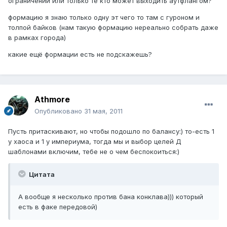
ограничений или только те кто может выходить аутфлангом?
формацию я знаю только одну эт чего то там с гуроном и
толпой байков (нам такую формацию нереально собрать даже
в рамках города)
какие ещё формации есть не подскажешь?
Athmore
Опубликовано
31 мая, 2011
Пусть притаскивают, но чтобы подошло по балансу:) то-есть 1
у хаоса и 1 у империума, тогда мы и выбор целей Д
шаблонами включим, тебе не о чем беспокоиться:)
Цитата
А вообще я несколько против бана конклава))) который
есть в факе передовой)