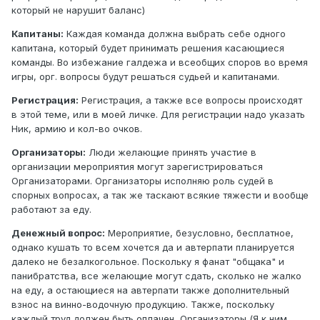
который не нарушит баланс)
Капитаны:
Каждая команда должна выбрать себе одного
капитана, который будет принимать решения касающиеся
команды. Во избежание галдежа и всеобщих споров во время
игры, орг. вопросы будут решаться судьей и капитанами.
Регистрация:
Регистрация, а также все вопросы происходят
в этой теме, или в моей личке. Для регистрации надо указать
Ник, армию и кол-во очков.
Организаторы:
Люди желающие принять участие в
организации мероприятия могут зарегистрироваться
Организаторами. Организаторы исполняю роль судей в
спорных вопросах, а так же таскают всякие тяжести и вообще
работают за еду.
Денежный вопрос:
Мероприятие, безусловно, бесплатное,
однако кушать то всем хочется да и автерпати планируется
далеко не безалкогольное. Поскольку я фанат "общака" и
панибратства, все желающие могут сдать, сколько не жалко
на еду, а остающиеся на автерпати также дополнительный
взнос на винно-водочную продукцию. Также, поскольку
каждый труд должен быть оплачен, Организаторы (Я к ним,