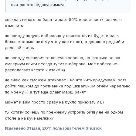
считаю это недопустимым.
конклав ничего не банит а даёт 50% вероятность кое чего
отменить
по поводу подуов всё равно у лоялистов их будет в разы
больше только потому что у нас их нет, а дредкло редкий и
дорогой зверь
по поводу сценария эт конечно хорошо, но сколько воюю
империум почти всегда тусит в обороне, моё войско не
располагает кстати к атаке =)
не знаю как сможем атаковать, но что нить придумаем, хотя
дойти пешком до противника под шквальным огнём нереально
по моему =) а тут ещё фланг марш банят
может к вам просто сразу на бухло приехать ? В)
ты кстати хочешь по прежнему устроить битву не на одном
столе а на куче мелких?
Изменено
31 мая, 2011
пользователем Shurick