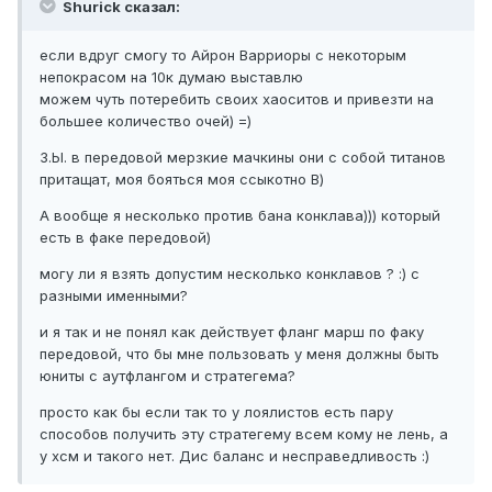
Shurick сказал:
если вдруг смогу то Айрон Варриоры с некоторым
непокрасом на 10к думаю выставлю
можем чуть потеребить своих хаоситов и привезти на
большее количество очей) =)
З.Ы. в передовой мерзкие мачкины они с собой титанов
притащат, моя бояться моя ссыкотно В)
А вообще я несколько против бана конклава))) который
есть в факе передовой)
могу ли я взять допустим несколько конклавов ? :) с
разными именными?
и я так и не понял как действует фланг марш по факу
передовой, что бы мне пользовать у меня должны быть
юниты с аутфлангом и стратегема?
просто как бы если так то у лоялистов есть пару
способов получить эту стратегему всем кому не лень, а
у хсм и такого нет. Дис баланс и несправедливость :)