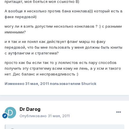
притащат, моя бояться моя ссыкотно В)
А вообще я несколько против бана конклава))) который есть в
факе передовой)
могу ли я взять допустим несколько конклавов ? :) с разными
именными?
и я так и не понял как действует фланг марш по факу
передовой, что бы мне пользовать у меня должны быть юниты
с аутфлангом и стратегема?
просто как бы если так то у лоялистов есть пару способов
получить эту стратегему всем кому не лень, а у хсм и такого
нет. Дис баланс и несправедливость :)
Изменено
31 мая, 2011
пользователем Shurick
Dr Darog
Опубликовано
31 мая, 2011