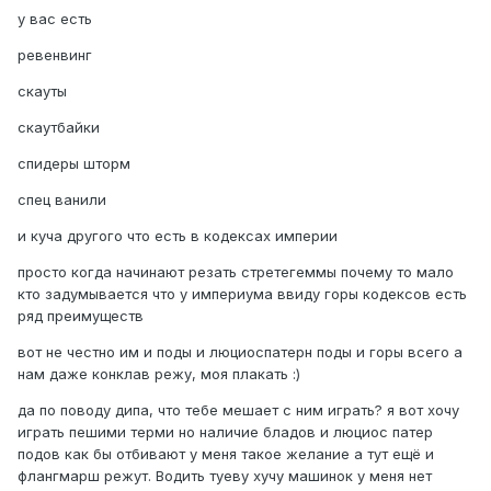
у вас есть
ревенвинг
скауты
скаутбайки
спидеры шторм
спец ванили
и куча другого что есть в кодексах империи
просто когда начинают резать стретегеммы почему то мало
кто задумывается что у империума ввиду горы кодексов есть
ряд преимуществ
вот не честно им и поды и люциоспатерн поды и горы всего а
нам даже конклав режу, моя плакать :)
да по поводу дипа, что тебе мешает с ним играть? я вот хочу
играть пешими терми но наличие бладов и люциос патер
подов как бы отбивают у меня такое желание а тут ещё и
флангмарш режут. Водить туеву хучу машинок у меня нет