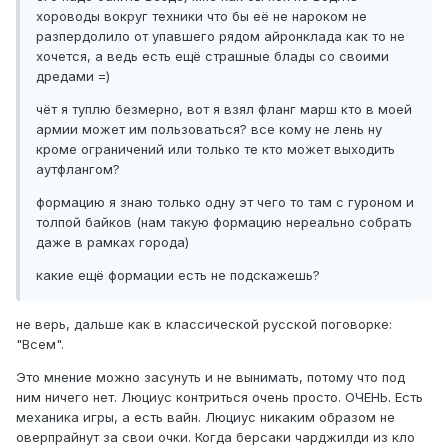
хороводы вокруг техники что бы её не нароком не
разпердолило от упавшего рядом айронклада как то не
хочется, а ведь есть ещё страшные блады со своими
дредами =)
чёт я туплю безмерно, вот я взял фланг марш кто в моей
армии может им пользоваться? все кому не лень ну
кроме ограничений или только те кто может выходить
аутфлангом?
формацию я знаю только одну эт чего то там с гуроном и
толпой байков (нам такую формацию нереально собрать
даже в рамках города)
какие ещё формации есть не подскажешь?
не верь, дальше как в классической русской поговорке:
"Всем".
Это мнение можно засунуть и не вынимать, потому что под
ним ничего нет. Люциус контриться очень просто. ОЧЕНЬ. Есть
механика игры, а есть вайн. Люциус никаким образом не
оверпрайнут за свои очки. Когда берсаки чарджилди из кло