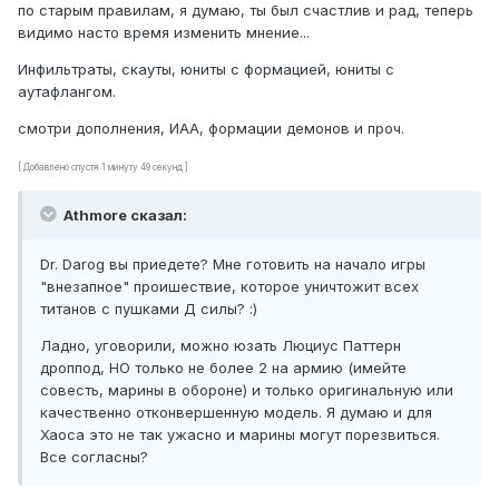
по старым правилам, я думаю, ты был счастлив и рад, теперь
видимо насто время изменить мнение...
Инфильтраты, скауты, юниты с формацией, юниты с
аутaфлангом.
смотри дополнения, ИАА, формации демонов и проч.
[ Добавлено спустя 1 минуту 49 секунд ]
Athmore сказал:
Dr. Darog вы приедете? Мне готовить на начало игры
"внезапное" проишествие, которое уничтожит всех
титанов с пушками Д силы? :)
Ладно, уговорили, можно юзать Люциус Паттерн
дроппод, НО только не более 2 на армию (имейте
совесть, марины в обороне) и только оригинальную или
качественно отконвершенную модель. Я думаю и для
Хаоса это не так ужасно и марины могут порезвиться.
Все согласны?