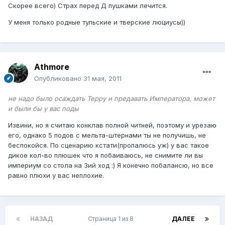
Скорее всего) Страх перед Д пушками лечится.
У меня только родные тульские и тверские люциусы))
Athmore
Опубликовано
31 мая, 2011
не надо было осаждать Терру и предавать Императора, может
и были бы у вас поды
Извини, но я считаю конклав полной читней, поэтому и урезаю
его, однако 5 подов с мельта-штернами ты не получишь, не
беспокойся. По сценарию кстати(пропалюсь уж) у вас такое
дикое кол-во плюшек что я побаиваюсь, не снимите ли вы
империум со стола на 3ий ход :) Я конечно побалансю, но все
равно плюхи у вас неплохие.
НАЗАД
Страница 1 из 8
ДАЛЕЕ