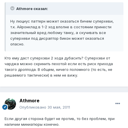
Athmore сказал:
Ну люциус паттерн может оказаться бичем суперхеви,
т.к. Айронклад в 1-2 ход вполне в состоянии принести
значительный вред любому танку, а скучивать все
суперхеви под дисраптор бикон может оказаться
опасно.
Кто ему даст суперхэви 2 хода дубасить? Суперхэви от
чарджа можно скринить пехотой если есть риск прихода
такого дроппода. В общем, ничего поломного (то есть, не
решаемого тактически) в нем не вижу.
Athmore
Опубликовано
30 мая, 2011
Если другая сторона будет не против, то без проблем, при
наличии миниатюры конечно.