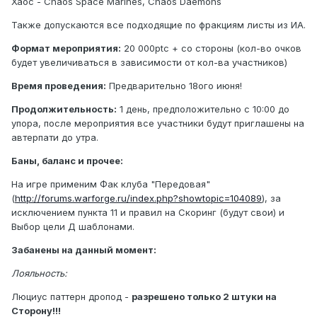
Хаос - Chaos Space Marines, Chaos Daemons
Также допускаются все подходящие по фракциям листы из ИА.
Формат мероприятия:
20 000ptc + со стороны (кол-во очков
будет увеличиваться в зависимости от кол-ва участников)
Время проведения:
Предварительно 18ого июня!
Продолжительность:
1 день, предположительно с 10:00 до
упора, после мероприятия все участники будут приглашены на
автерпати до утра.
Баны, баланс и прочее:
На игре применим Фак клуба "Передовая"
(
http://forums.warforge.ru/index.php?showtopic=104089
), за
исключением пункта 11 и правил на Скоринг (будут свои) и
Выбор цели Д шаблонами.
Забанены на данный момент:
Лояльность:
Люциус паттерн дропод -
разрешено только 2 штуки на
Сторону!!!