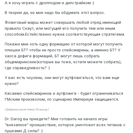
А я хочу играть с дропподом и дипстрайком :)
В теории да, но мне надо бы обдумать этот вопрос.
Фланговый марш может совершать любой отряд имеющий
правило Скаут, или могущий его получить тем или иным
способом.Естейственно нужна соответствующая стратегема.
Покажи мне хоть одну формацию от которой могут получить
плюшки БТ? чтобы не просто спейсмарины, а именно БТ? У
хаоса дофига формаций, БТ могут лишь собрать
общемаринские(которые вы тоже, кстати можете собрать),
где справедливость? :)
У вас есть чоузены, они могут аутфлангаться, что вам еще
нужно?
Касаемо спейсмаринов и аутфланга - будет ограничиваться
ГМским произволом, по сценарию Империум защищается.
[ Добавлено спустя 6 минут 26 секунд ]
Dr. Darog вы приедете? Мне готовить на начало игры
"внезапное" проишествие, которое уничтожит всех титанов с
пушками Д силы? :)