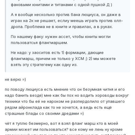
фановыми юнитами и титанами с одной пушкой Д )
А я вообще несколько против бана люциуса, он даже в
играх на 2к не решает, еслиу меешь играть против олл-
дропа. Проблема не в юните и правилах, а в руках.
По нашему факу: нужен ассет, чтобы юниты могли
пользоватсья флангмаршем.
Не надо: у заоситов есть 1) формации, дающие
флангмарш, причем не только у ХСМ ;) 2) мы можете
взять эту стратегему как одну из.
не верю =)
по поводу люциуса есть мнение что он безумная читня и его
надо банить везде) мне как бы пох но водить хороводы вокруг
техники что бы её не нароком не разпердолило от упавшего
рядом айронклада как то не хочется, а ведь есть ещё
страшные блады со своими дредами =)
чёт я туплю безмерно, вот я взял фланг марш кто в моей
армии может им пользоваться? все кому не лень ну кроме