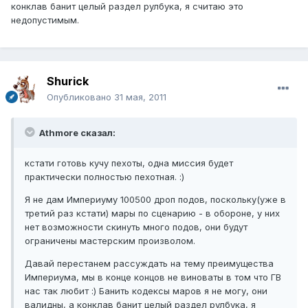
конклав банит целый раздел рулбука, я считаю это
недопустимым.
Shurick
Опубликовано
31 мая, 2011
Athmore сказал:
кстати готовь кучу пехоты, одна миссия будет
практически полностью пехотная. :)
Я не дам Империуму 100500 дроп подов, поскольку(уже в
третий раз кстати) мары по сценарию - в обороне, у них
нет возможности скинуть много подов, они будут
ограничены мастерским произволом.
Давай перестанем рассуждать на тему преимущества
Империума, мы в конце концов не виноваты в том что ГВ
нас так любит :) Банить кодексы маров я не могу, они
валидны, а конклав банит целый раздел рулбука, я