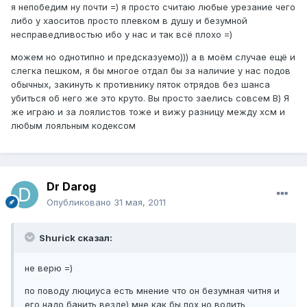
я непобедим ну почти =) я просто считаю любые урезание чего
либо у хаоситов просто плевком в душу и безумной
несправедливостью ибо у нас и так всё плохо =)
можем но однотипно и предсказуемо))) а в моём случае ещё и
слегка пешком, я бы многое отдал бы за наличие у нас подов
обычных, закинуть к противнику пяток отрядов без шанса
убиться об него же это круто. Вы просто заелись совсем В) Я
же играю и за лоялистов тоже и вижу разницу между хсм и
любым лояльным кодексом
Dr Darog
Опубликовано
31 мая, 2011
Shurick сказал:
не верю =)
по поводу люциуса есть мнение что он безумная читня и
его надо банить везде) мне как бы пох но водить