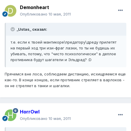
Demonheart
Опубликовано
10 мая, 2011
_Ustas_ сказал:
т.е. если к твоей мантикоре\предатору\дреду прилетят
на первый ход три изи-фраг лазки, то ты не будешь их
убивать, потому, что "чисто психологически" в деплое
противника будут шагатели и Эльдрад? :D
Прячемся вне лоса, соблюдаем дистанцию, исхищряемся еще
как-то. В конце концов, если противник стреляет в варлоков -
он не стреляет в танки и шагалки.
HorrOwl
Опубликовано
10 мая, 2011