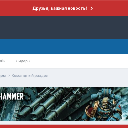
Друзья, важная новость!
айн
Лидеры
иры
Командный раздел