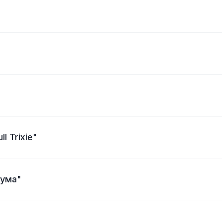
l Trixie"
зума"