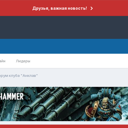
Друзья, важная новость!
айн
Лидеры
рум клуба "Анклав"